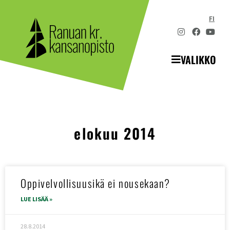
FI
VALIKKO
elokuu 2014
Oppivelvollisuusikä ei nousekaan?
LUE LISÄÄ »
28.8.2014