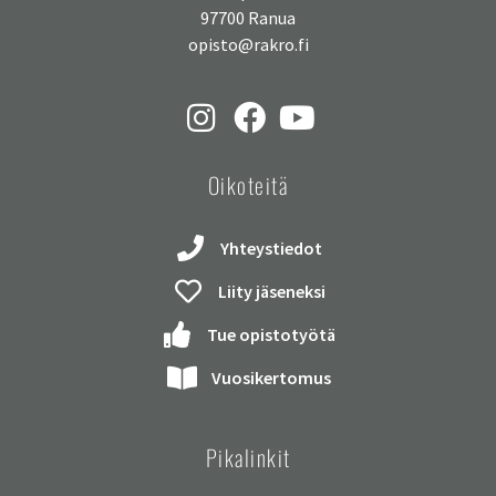
97700 Ranua
opisto@rakro.fi
Oikoteitä
Yhteystiedot
Liity jäseneksi
Tue opistotyötä
Vuosikertomus
Pikalinkit