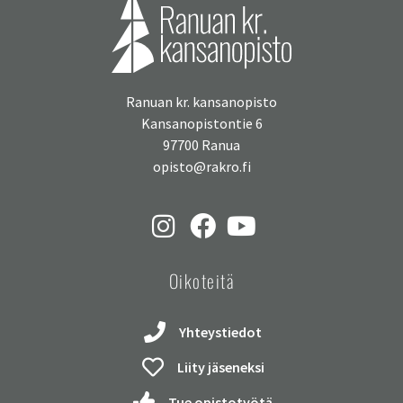
Ranuan kr. kansanopisto
Kansanopistontie 6
97700 Ranua
opisto@rakro.fi
Oikoteitä
Yhteystiedot
Liity jäseneksi
Tue opistotyötä