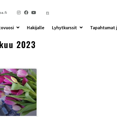
a.fi
FI
tovuosi
Hakijalle
Lyhytkurssit
Tapahtumat j
ikuu 2023