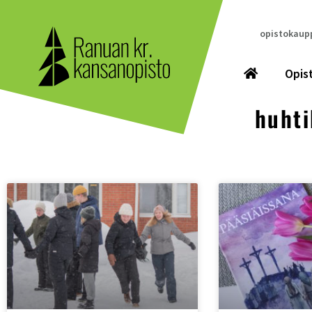
opistokaupp
Opis
huht