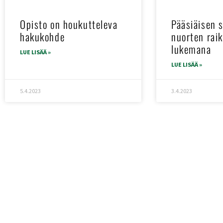
Opisto on houkutteleva
Pääsiäisen 
hakukohde
nuorten raik
lukemana
LUE LISÄÄ »
LUE LISÄÄ »
5.4.2023
3.4.2023