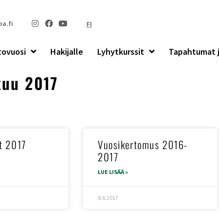
a.fi
FI
tovuosi
Hakijalle
Lyhytkurssit
Tapahtumat j
kuu 2017
t 2017
Vuosikertomus 2016-
2017
LUE LISÄÄ »
8.6.2017