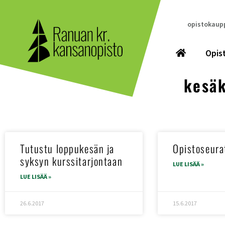
opistokaupp
Opis
kesä
Tutustu loppukesän ja
Opistoseura
syksyn kurssitarjontaan
LUE LISÄÄ »
LUE LISÄÄ »
26.6.2017
15.6.2017