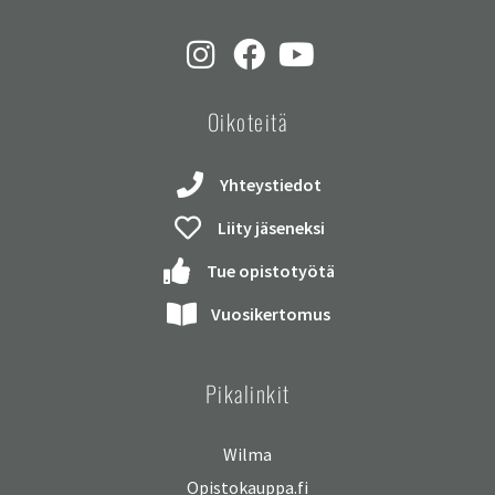
Oikoteitä
Yhteystiedot
Liity jäseneksi
Tue opistotyötä
Vuosikertomus
Pikalinkit
Wilma
Opistokauppa.fi