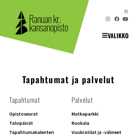
FI
VALIKKO
Tapahtumat ja palvelut
Tapahtumat
Palvelut
Opistoseurat
Matkaparkki
Talvipäivät
Ruokala
Tapahtumakalenteri
Vuokratilat ja -välineet