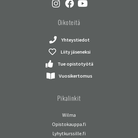
Oikoteitä
Yhteystiedot
Liity jäseneksi
Tue opistotyötä
Vuosikertomus
Pikalinkit
Wilma
Opistokauppa.fi
Lyhytkurssille.fi