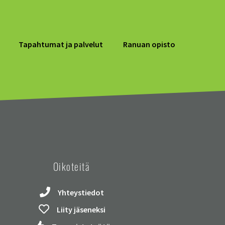
Tapahtumat ja palvelut
Ranuan opisto
Oikoteitä
Yhteystiedot
Liity jäseneksi