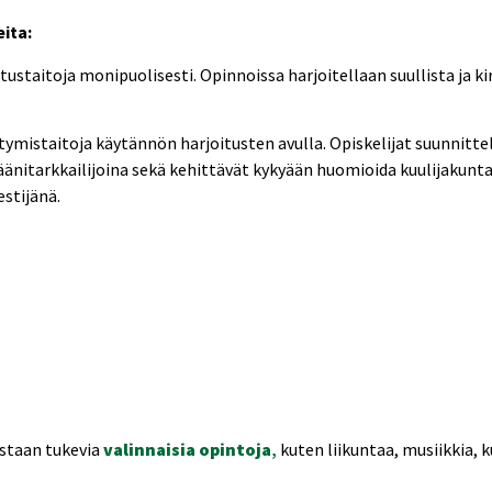
eita:
tustaitoja monipuolisesti. Opinnoissa harjoitellaan suullista ja kir
tymistaitoja käytännön harjoitusten avulla. Opiskelijat suunnitte
 äänitarkkailijoina sekä kehittävät kykyään huomioida kuulijakunta
estijänä.
ustaan tukevia
valinnaisia opintoja
,
kuten liikuntaa, musiikkia, 