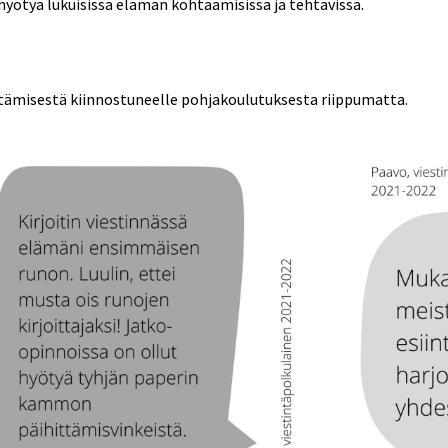
 hyötyä lukuisissa elämän kohtaamisissa ja tehtävissä. 
ttämisestä kiinnostuneelle pohjakoulutuksesta riippumatta.