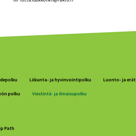
idepolku
Liikunta- ja hyvinvointipolku
Luonto- ja erät
työn polku
Viestintä- ja ilmaisupolku
ip Path