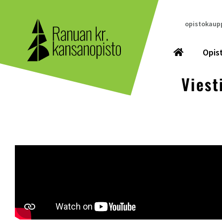
opistokaupp
Opis
Viest