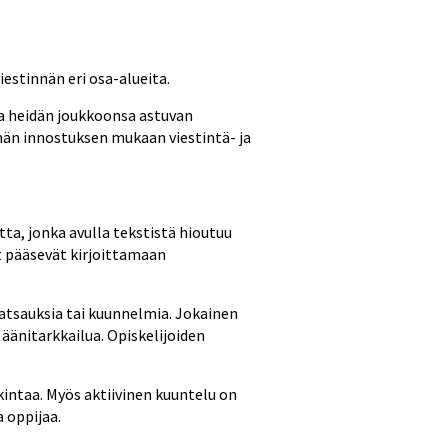
stinnän eri osa-alueita. 
ja heidän joukkoonsa astuvan 
än innostuksen mukaan viestintä- ja 
 
tta, jonka avulla tekstistä hioutuu 
 pääsevät kirjoittamaan 
atsauksia tai kuunnelmia. 
Jokainen 
äänitarkkailua. Opiskelijoiden 
ntaa. Myös aktiivinen kuuntelu on 
 oppijaa. 