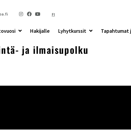
a.fi
FI
tovuosi
Hakijalle
Lyhytkurssit
Tapahtumat j
intä- ja ilmaisupolku