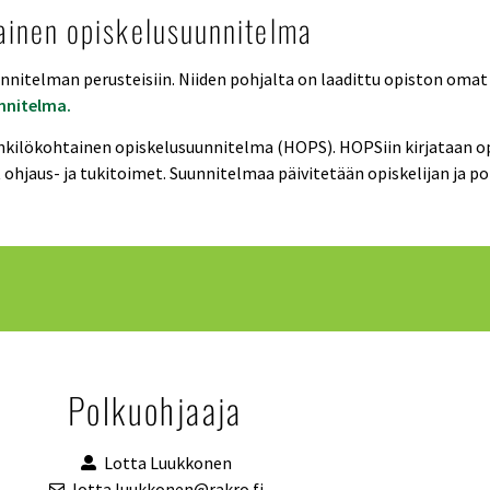
ainen opiskelusuunnitelma
nitelman perusteisiin. Niiden pohjalta on laadittu opiston omat
nnitelma.
enkilökohtainen opiskelusuunnitelma (HOPS). HOPSiin kirjataan opis
 ohjaus- ja tukitoimet.
Suunnitelmaa päivitetään opiskelijan ja p
Polkuohjaaja
Lotta Luukkonen
lotta.luukkonen@rakro.fi