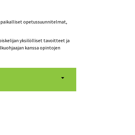
 paikalliset opetussuunnitelmat,
kelijan yksilölliset tavoitteet ja
olkuohjaajan kanssa opintojen