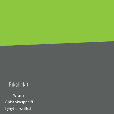
Pikalinkit
Wilma
Opistokauppa.fi
Lyhytkurssille.fi