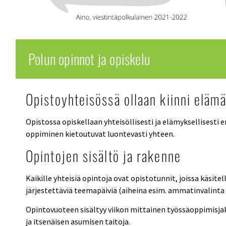
Polun opinnot ja opiskelu
Opistoyhteisössä ollaan kiinni eläm
Opistossa opiskellaan yhteisöllisesti ja elämyksellisesti 
oppiminen kietoutuvat luontevasti yhteen.
Opintojen sisältö ja rakenne
Kaikille yhteisiä opintoja ovat opistotunnit, joissa käsite
järjestettäviä teemapäiviä (aiheina esim. ammatinvalinta j
Opintovuoteen sisältyy viikon mittainen työssäoppimisja
ja itsenäisen asumisen taitoja.