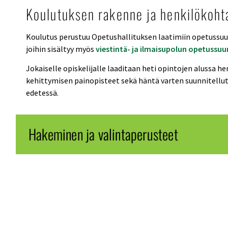
Koulutuksen rakenne ja henkilökoht
Koulutus perustuu Opetushallituksen laatimiin opetussuun
joihin sisältyy myös
viestintä- ja ilmaisupolun opetussuu
Jokaiselle opiskelijalle laaditaan heti opintojen alussa h
kehittymisen painopisteet sekä häntä varten suunnitellut
edetessä.
Hakeminen ja valintaperusteet