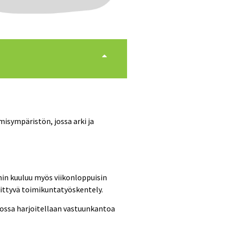
misympäristön, jossa arki ja
ihin kuuluu myös viikonloppuisin
liittyvä toimikuntatyöskentely.
jossa harjoitellaan vastuunkantoa