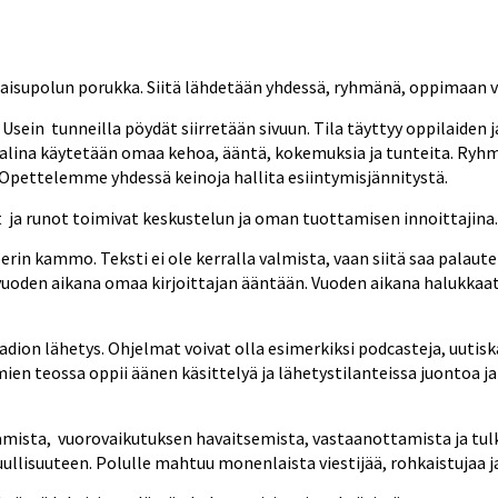
aisupolun porukka. Siitä lähdetään yhdessä, ryhmänä, oppimaan vie
sein  tunneilla pöydät siirretään sivuun. Tila täyttyy oppilaiden 
lina käytetään omaa kehoa, ääntä, kokemuksia ja tunteita. Ryhm
pettelemme yhdessä keinoja hallita esiintymisjännitystä. 
  ja runot toimivat keskustelun ja oman tuottamisen innoittajina.
aperin kammo.
 Teksti ei ole kerralla valmista, vaan siitä saa palaute
uoden aikana omaa kirjoittajan ääntään. Vuoden aikana halukkaat
dion lähetys. Ohjelmat voivat olla esimerkiksi podcasteja, uutisk
ien teossa oppii äänen käsittelyä ja lähetystilanteissa juontoa ja 
mista,  vuorovaikutuksen havaitsemista, vastaanottamista ja tulki
ullisuuteen. Polulle mahtuu monenlaista viestijää, rohkaistujaa ja