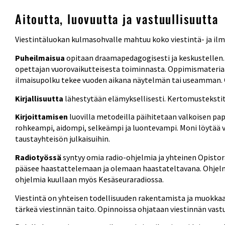
Aitoutta, luovuutta ja vastuullisuutta
Viestintäluokan kulmasohvalle mahtuu koko viestintä- ja ilm
Puheilmaisua 
opitaan draamapedagogisesti ja keskustellen. U
opettajan vuorovaikutteisesta toiminnasta. Oppimismateriaa
ilmaisupolku tekee vuoden aikana näytelmän tai useamman. O
Kirjallisuutta 
lähestytään elämyksellisesti. Kertomustekstit
Kirjoittamisen 
luovilla metodeilla päihitetaan valkoisen p
rohkeampi, aidompi, selkeämpi ja luontevampi. Moni löytää v
taustayhteisön julkaisuihin. 
Radiotyössä 
syntyy omia radio-ohjelmia ja yhteinen Opistora
pääsee haastattelemaan ja olemaan haastateltavana. 
Ohjelm
ohjelmia kuullaan myös Kesäseuraradiossa.
Viestintä on yhteisen todellisuuden rakentamista ja muokkaa
tärkeä viestinnän taito. Opinnoissa ohjataan viestinnän vastu