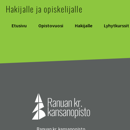
Hakijalle ja opiskelijalle
Etusivu
Opistovuosi
Hakijalle
Lyhytkurssit
Ranuan kr. kansanopisto