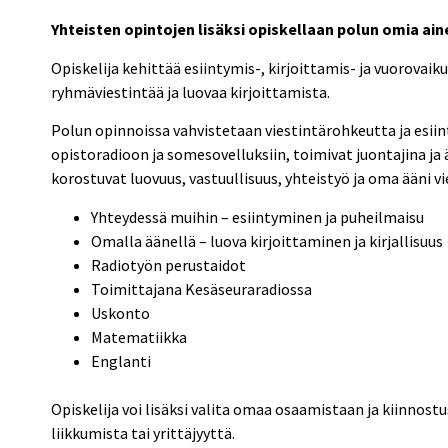
Yhteisten opintojen lisäksi opiskellaan polun omia ain
Opiskelija kehittää esiintymis-, kirjoittamis- ja vuorovaiku
ryhmäviestintää ja luovaa kirjoittamista.
Polun opinnoissa vahvistetaan viestintärohkeutta ja esiin
opistoradioon ja somesovelluksiin, toimivat juontajina ja
korostuvat luovuus, vastuullisuus, yhteistyö ja oma ääni vi
Yhteydessä muihin – esiintyminen ja puheilmaisu
Omalla äänellä – luova kirjoittaminen ja kirjallisuus
Radiotyön perustaidot
Toimittajana Kesäseuraradiossa
Uskonto
Matematiikka
Englanti
Opiskelija voi lisäksi valita omaa osaamistaan ja kiinnost
liikkumista tai yrittäjyyttä.