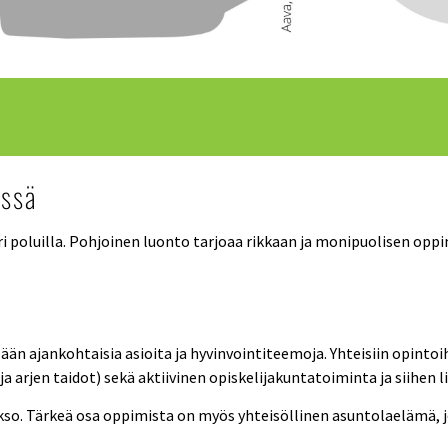
ässä
eri poluilla. Pohjoinen luonto tarjoaa rikkaan ja monipuolisen oppi
llään ajankohtaisia asioita ja hyvinvointiteemoja. Yhteisiin opinto
a arjen taidot) sekä aktiivinen opiskelijakuntatoiminta ja siihen 
kso. Tärkeä osa oppimista on myös yhteisöllinen asuntolaelämä, 