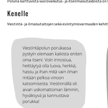
Polulla karttuvista vuorovaikutus- ja itseilmaisutaidoista on
Kenelle
Viestintä- ja ilmaisutaitojen sekä esiintymisvarmuuden kehi