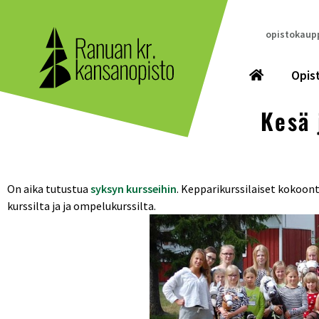
opistokaupp
Opis
Kesä 
On aika tutustua
syksyn kursseihin
. Kepparikurssilaiset kokoon
kurssilta ja ja ompelukurssilta.