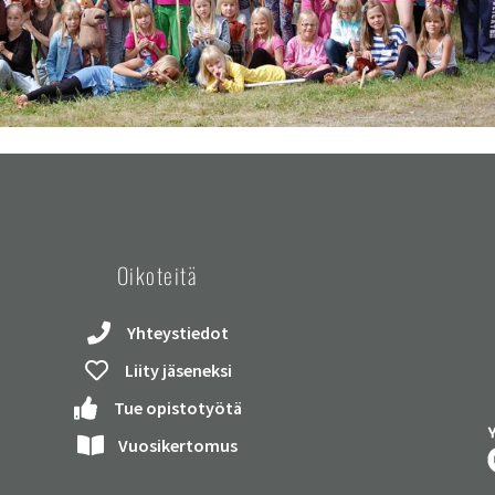
Oikoteitä
Yhteystiedot
Liity jäseneksi
Tue opistotyötä
Vuosikertomus