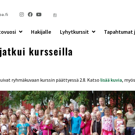
a.fi
FI
tovuosi
Hakijalle
Lyhytkurssit
Tapahtumat j
jatkui kursseilla
tuivat ryhmäkuvaan kurssin päättyessä 2.8. Katso
lisää kuvia
, myös