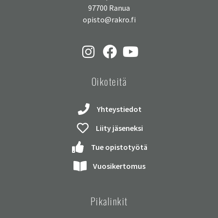
97700 Ranua
opisto@rakro.fi
Oikoteitä
Yhteystiedot
Liity jäseneksi
Tue opistotyötä
Vuosikertomus
Pikalinkit