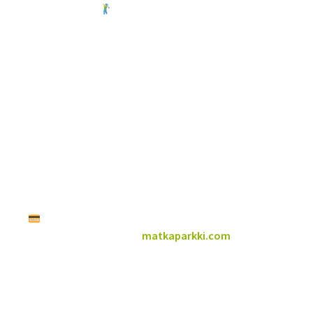
Maastogolf 5 €/päivä
🏕 Varaus ja maksu verkossa
Varauksen vahvistaminen ja maksaminen tapahtuu
osoitteessa
matkaparkki.com
Majoitusyksikkö
Asuntovaunu, asuntoauto tai teltta