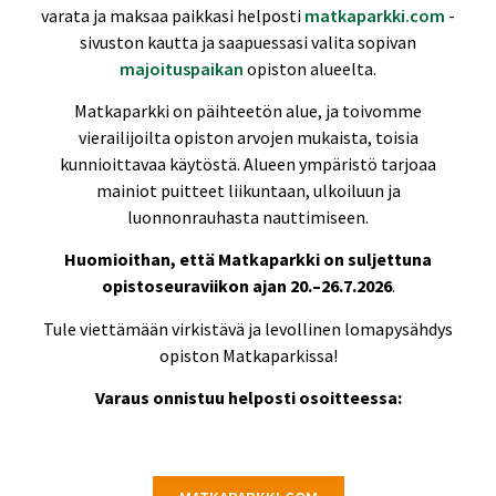
varata ja maksaa paikkasi helposti
matkaparkki.com
-
sivuston kautta ja saapuessasi valita sopivan
majoituspaikan
opiston alueelta.
Matkaparkki on päihteetön alue, ja toivomme
vierailijoilta opiston arvojen mukaista, toisia
kunnioittavaa käytöstä. Alueen ympäristö tarjoaa
mainiot puitteet liikuntaan, ulkoiluun ja
luonnonrauhasta nauttimiseen.
Huomioithan, että Matkaparkki on suljettuna
opistoseuraviikon ajan 20.–26.7.2026
.
Tule viettämään virkistävä ja levollinen lomapysähdys
opiston Matkaparkissa!
Varaus onnistuu helposti osoitteessa: