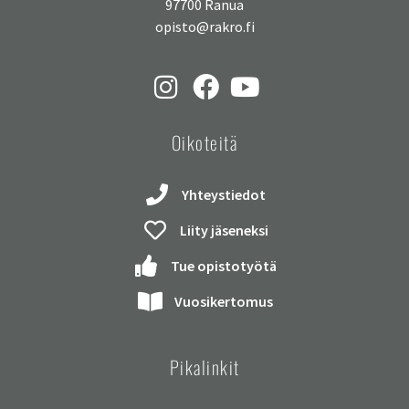
97700 Ranua
opisto@rakro.fi
Oikoteitä
Yhteystiedot
Liity jäseneksi
Tue opistotyötä
Vuosikertomus
Pikalinkit