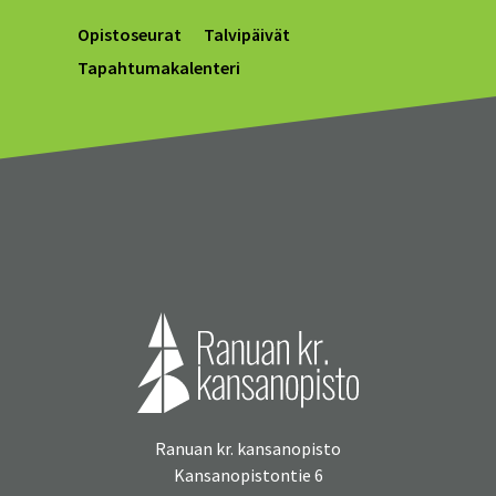
Opistoseurat
Talvipäivät
Tapahtumakalenteri
Ranuan kr. kansanopisto
Kansanopistontie 6