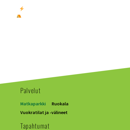
Sähköpaikka
25 € / vrk (+ 1 € varausmaksu)
Majoituspaikka ilman sähköä
20 € / vrk (+ 1 €
varausmaksu)
Palvelut
Matkaparkki
Ruokala
Vuokratilat ja -välineet
Tapahtumat