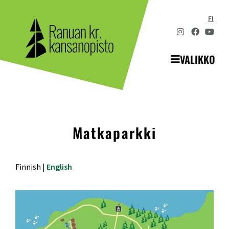
FI
VALIKKO
Matkaparkki
Finnish |
English