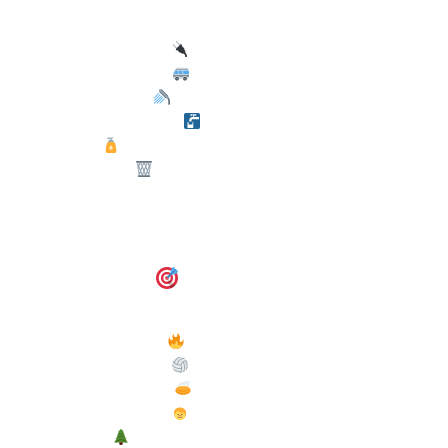
Sähköpaikat
Peruspaikat
WC- ja suihkutilat
Vesipiste
Kemiallisen WC:n tyhjennyspiste
Jätehuolto ja kierrätys
Aktiviteetit
Nuotiopaikka
Beach volley
Frisbeegolf
Leikkipaikka
Luontopolku (fatbike reitillä)