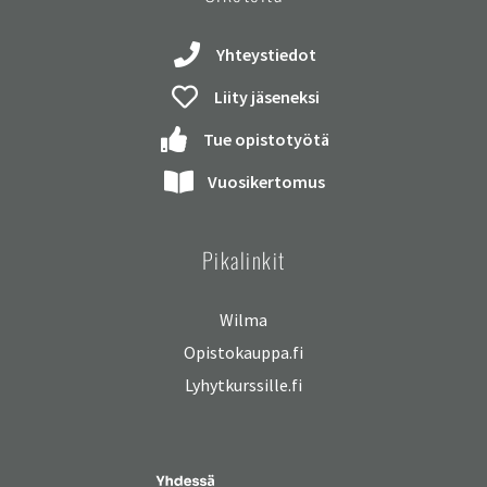
Yhteystiedot
Liity jäseneksi
Tue opistotyötä
Vuosikertomus
Pikalinkit
Wilma
Opistokauppa.fi
Lyhytkurssille.fi