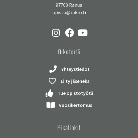
97700 Ranua
opisto@rakro.fi
Oikoteitä
Yhteystiedot
Liity jäseneksi
Tue opistotyötä
Vuosikertomus
Pikalinkit