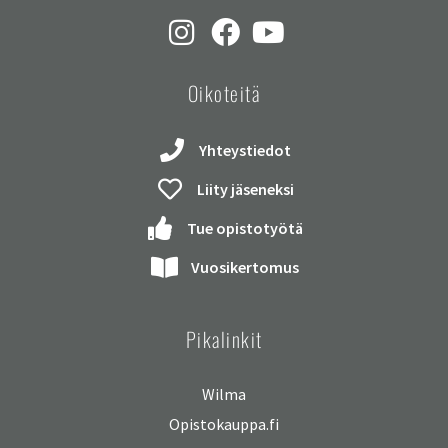
Oikoteitä
Yhteystiedot
Liity jäseneksi
Tue opistotyötä
Vuosikertomus
Pikalinkit
Wilma
Opistokauppa.fi