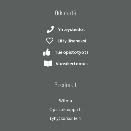
Oikoteitä
Yhteystiedot
Liity jäseneksi
Tue opistotyötä
Vuosikertomus
Pikalinkit
Wilma
Opistokauppa.fi
Lyhytkurssille.fi