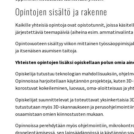
Opintojen sisältö ja rakenne
Kaikille yhteisiä opintoja ovat opistotunnit, joissa käsit
järjestettäviä teemapäiviä (aiheina esim. ammatinvalinta j
Opintovuoteen sisältyy viikon mittainen työssäoppimisjak
ja itsenäisen asumisen taitoja.
Yhteisten opintojen lisäksi opiskellaan polun omia ain
Opiskelija tutustuu teknologian mahdollisuuksiin, ohjel
Opinnoissa harjoitellaan käytännön projekteja, kuten 3D-
korostuvat kokeileminen, luovuus, oma-aloitteisuus ja yht
Opiskelijat suunnittelevat ja toteuttavat yksinkertaisia 3D
tutustutaan myös 3D-skannaukseen ja perusohjelmointiin. 
osaamistaan omien kiinnostusten mukaan.
Opinnoissa
perehdytään myös ohjelmointiin, mikrokontrol
dronelentämisessä, sen lainsäädännössä ja käytännön sov