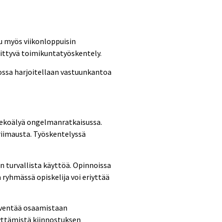
uu myös viikonloppuisin
liittyvä toimikuntatyöskentely.
ossa harjoitellaan vastuunkantoa
tekoälyä ongelmanratkaisussa.
riimausta. Työskentelyssä
en turvallista käyttöä. Opinnoissa
ryhmässä opiskelija voi eriyttää
syventää osaamistaan
yttämistä kiinnostuksen