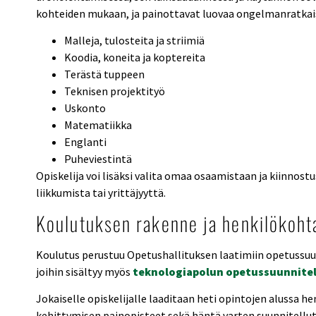
kohteiden mukaan, ja painottavat luovaa ongelmanratkais
Malleja, tulosteita ja striimiä
Koodia, koneita ja koptereita
Terästä tuppeen
Teknisen projektityö
Uskonto
Matematiikka
Englanti
Puheviestintä
Opiskelija voi lisäksi valita omaa osaamistaan ja kiinnost
liikkumista tai yrittäjyyttä.
Koulutuksen rakenne ja henkilökoht
Koulutus perustuu Opetushallituksen laatimiin opetussuun
joihin sisältyy myös
teknologiapolun
opetussuunnite
Jokaiselle opiskelijalle laaditaan heti opintojen alussa h
kehittymisen painopisteet sekä häntä varten suunnitellut