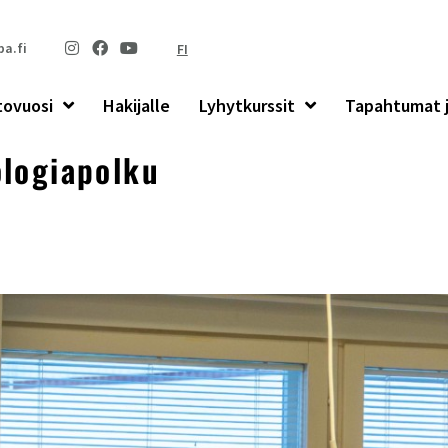
a.fi
FI
tovuosi
Hakijalle
Lyhytkurssit
Tapahtumat j
logiapolku