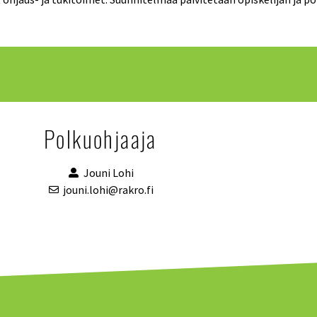
Polkuohjaaja
Jouni Lohi
jouni.lohi@rakro.fi