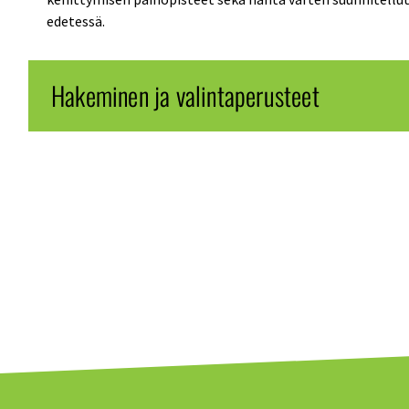
edetessä.
Hakeminen ja valintaperusteet