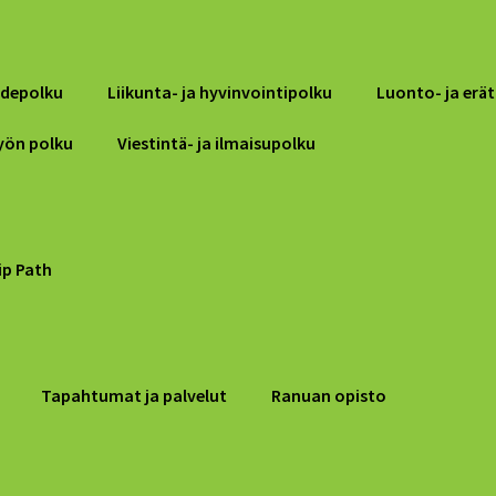
idepolku
Liikunta- ja hyvinvointipolku
Luonto- ja erät
työn polku
Viestintä- ja ilmaisupolku
ip Path
Tapahtumat ja palvelut
Ranuan opisto