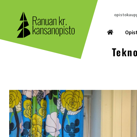
opistokaupp
Opis
Tekno