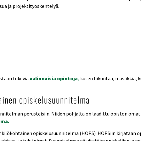
ua ja projektityöskentelyä.
ustaan tukevia
valinnaisia opintoja
,
kuten liikuntaa, musiikkia, 
ainen opiskelusuunnitelma
nitelman perusteisiin. Niiden pohjalta on laadittu opiston omat
lma.
enkilökohtainen opiskelusuunnitelma (HOPS). HOPSiin kirjataan opis
 ohjaus- ja tukitoimet. Suunnitelmaa päivitetään opiskelijan ja p