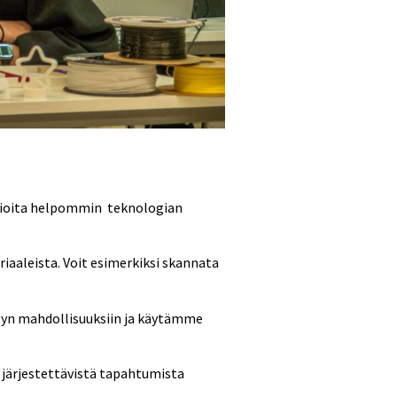
asioita helpommin teknologian
aaleista. Voit esimerkiksi skannata
älyn mahdollisuuksiin ja käytämme
järjestettävistä tapahtumista