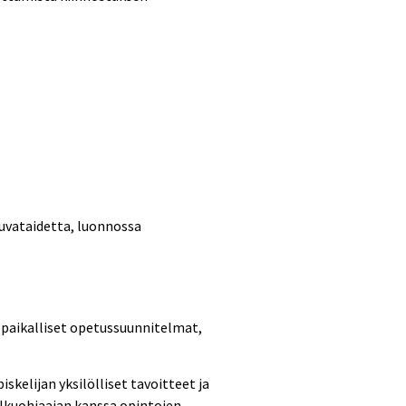
kuvataidetta, luonnossa
 paikalliset opetussuunnitelmat,
kelijan yksilölliset tavoitteet ja
olkuohjaajan kanssa opintojen