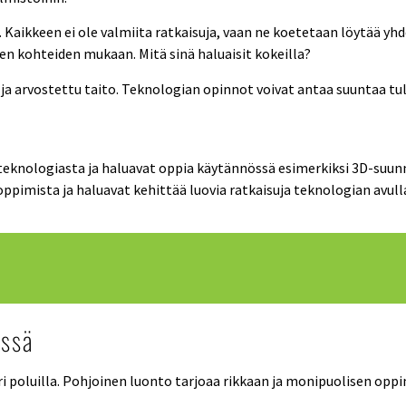
an. Kaikkeen ei ole valmiita ratkaisuja, vaan ne koetetaan löytää y
en kohteiden mukaan. Mitä sinä haluaisit kokeilla?
ja arvostettu taito. Teknologian opinnot voivat antaa suuntaa t
 teknologiasta ja haluavat oppia käytännössä esimerkiksi 3D-suunn
oppimista ja haluavat kehittää luovia ratkaisuja teknologian avull
ässä
eri poluilla. Pohjoinen luonto tarjoaa rikkaan ja monipuolisen oppi