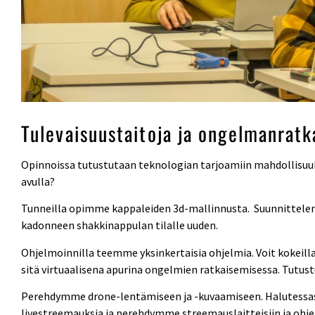
Tulevaisuustaitoja ja ongelmanratk
Opinnoissa tutustutaan teknologian tarjoamiin mahdollisuuk
avulla?
Tunneilla opimme kappaleiden 3d-mallinnusta. Suunnittelemm
kadonneen shakkinappulan tilalle uuden.
Ohjelmoinnilla teemme yksinkertaisia ohjelmia. Voit kokeill
sitä virtuaalisena apurina ongelmien ratkaisemisessa. Tutu
Perehdymme drone-lentämiseen ja -kuvaamiseen. Halutessasi
livestreemauksia ja perehdymme streemauslaitteisiin ja ohje