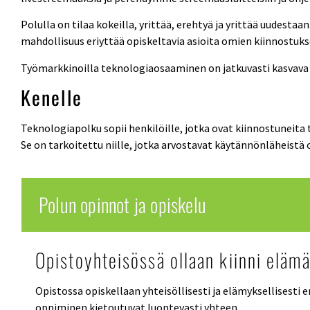
Polulla on tilaa kokeilla, yrittää, erehtyä ja yrittää uudesta
mahdollisuus eriyttää opiskeltavia asioita omien kiinnostuks
Työmarkkinoilla teknologiaosaaminen on jatkuvasti kasvava 
Kenelle
Teknologiapolku sopii henkilöille, jotka ovat kiinnostuneita
Se on tarkoitettu niille, jotka arvostavat käytännönläheistä 
Polun opinnot ja opiskelu
Opistoyhteisössä ollaan kiinni eläm
Opistossa opiskellaan yhteisöllisesti ja elämyksellisesti 
oppiminen kietoutuvat luontevasti yhteen.