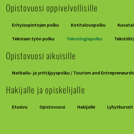
Opistovuosi oppivelvollisille
Erityisopintojen polku
Kotitalouspolku
Kuvata
Teknisen työn polku
Teknologiapolku
Tekstiili
Opistovuosi aikuisille
Matkailu- ja yrittäjyyspolku / Tourism and Entrepreneursh
Hakijalle ja opiskelijalle
Etusivu
Opistovuosi
Hakijalle
Lyhytkurssit