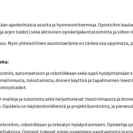
ellään ajankohtaisia asioita ja hyvinvointiteemoja. Opintoihin kuul
a arjen taidot) sekä aktiivinen opiskelijakuntatoiminta ja siihen 
so. Myös yhteisöllinen asuntolaelämä on tärkeä osa oppimista, j
eita:
mointiin, automaatioon ja robotiikkaan sekä oppii hyödyntämään 
mallinnusta, tulostamista, dronen käyttöä ja tapahtumien livest
eistyötaidot.
-malleja ja tulosteita sekä harjoittelevat livestriimausta ja dron
Opiskelu on käytännönläheistä ja projektiluontoista, ja pienessä 
lereihin, robotiikkaan ja tekoälyn hyödyntämiseen. Opiskelija 
elluksissa. Opinnot tukevat oman osaamisen suuntaamista ja eri