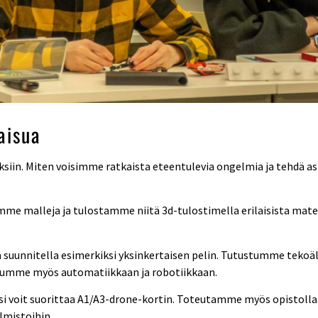
aisua
siin. Miten voisimme ratkaista eteentulevia ongelmia ja tehdä 
e malleja ja tulostamme niitä 3d-tulostimella erilaisista materi
a suunnitella esimerkiksi yksinkertaisen pelin. Tutustumme teko
stumme myös automatiikkaan ja robotiikkaan.
 voit suorittaa A1/A3-drone-kortin. Toteutamme myös opistolla 
lmistoihin.