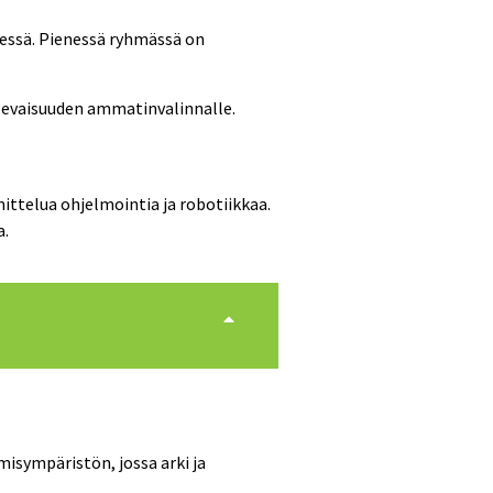
hdessä. Pienessä ryhmässä on
ulevaisuuden ammatinvalinnalle.
ittelua ohjelmointia ja robotiikkaa.
a.
misympäristön, jossa arki ja