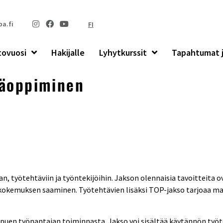
a.fi
FI
tovuosi
Hakijalle
Lyhytkurssit
Tapahtumat j
säoppiminen
, työtehtäviin ja työntekijöihin. Jakson olennaisia tavoitteita o
okemuksen saaminen. Työtehtävien lisäksi TOP-jakso tarjoaa ma
ppuen työnantajan toiminnasta. Jakso voi sisältää käytännön työt