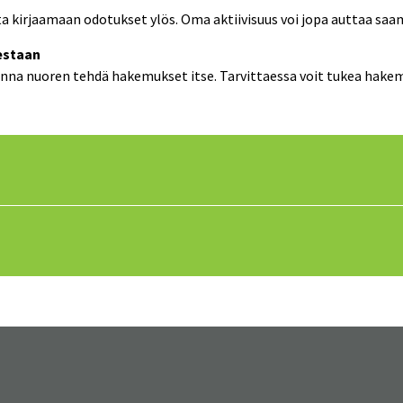
sta kirjaamaan odotukset ylös. Oma aktiivisuus voi jopa auttaa
estaan
anna nuoren tehdä hakemukset itse. Tarvittaessa voit tukea hakem