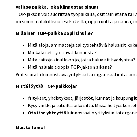
Valitse paikka, joka kiinnostaa sinua!
TOP-jakson voit suorittaa työpaikalla, osittain etänä tai
on sinun mahdollisuutesi kokeilla, oppia uutta ja nähdä, m
Millainen TOP-paikka sopii sinulle?
Mitä aloja, ammatteja tai työtehtäviä haluaisit koke
Minkälaiset työt eivät kiinnosta?
Mitä taitoja sinulla on jo, joita haluaisit hyödyntää?
Mitä haluaisit oppia TOP-jakson aikana?
Voit seurata kiinnostavia yrityksiä tai organisaatioita some
Mistä löytää TOP-paikkoja?
Yritykset, yhdistykset, järjestöt, kunnat ja kaupungi
Kysy vinkkejä tutuilta aikuisilta: Missä he työskent
Ota itse yhteyttä
kiinnostaviin yrityksiin tai organi
Muista tämä!