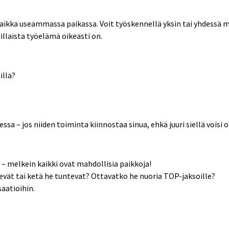
 vaikka useammassa paikassa. Voit työskennellä yksin tai yhdessä 
illaista työelämä oikeasti on.
illa?
ssa – jos niiden toiminta kiinnostaa sinua, ehkä juuri siellä voisi 
t – melkein kaikki ovat mahdollisia paikkoja!
elevät tai ketä he tuntevat? Ottavatko he nuoria TOP-jaksoille?
saatioihin.