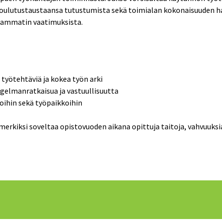
a koulutustaustaansa tutustumista sekä toimialan kokonaisuuden
a ammatin vaatimuksista.
 työtehtäviä ja kokea työn arki
gelmanratkaisua ja vastuullisuutta
loihin sekä työpaikkoihin
imerkiksi soveltaa opistovuoden aikana opittuja taitoja, vahvuuk