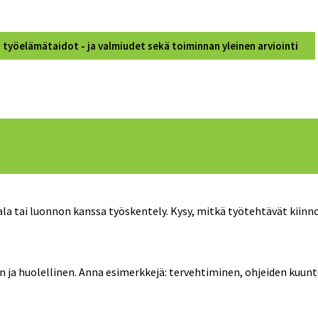
, työelämätaidot - ja valmiudet sekä toiminnan yleinen arviointi
ala tai luonnon kanssa työskentely. Kysy, mitkä työtehtävät kiinno
en ja huolellinen. Anna esimerkkejä: tervehtiminen, ohjeiden kuu