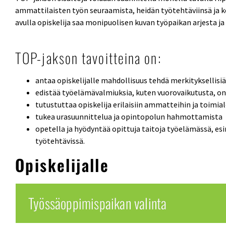
ammattilaisten työn seuraamista, heidän työtehtäviinsä j
avulla opiskelija saa monipuolisen kuvan työpaikan arjesta j
TOP-jakson tavoitteina on:
antaa opiskelijalle mahdollisuus tehdä merkityksellisiä
edistää työelämävalmiuksia, kuten vuorovaikutusta, on
tutustuttaa opiskelija erilaisiin ammatteihin ja toimia
tukea urasuunnittelua ja opintopolun hahmottamista
opetella ja hyödyntää opittuja taitoja työelämässä, es
työtehtävissä.
Opiskelijalle
Työssäoppimispaikan valinta