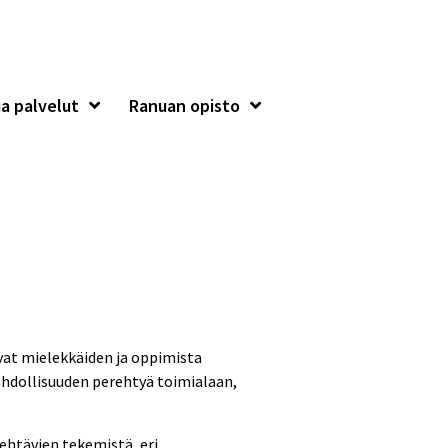
a palvelut
Ranuan opisto
vat mielekkäiden ja oppimista
hdollisuuden perehtyä toimialaan,
ehtävien tekemistä, eri