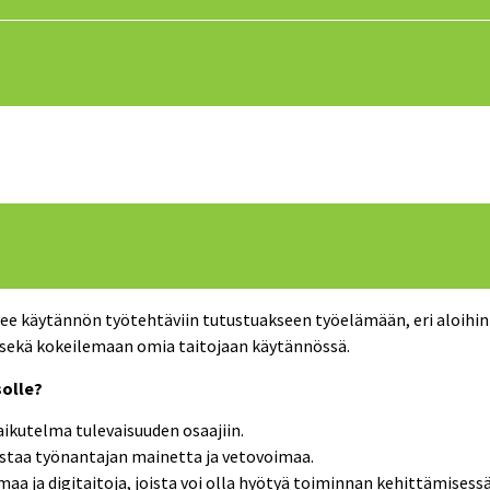
ee käytännön työtehtäviin tutustuakseen työelämään, eri aloihin 
 sekä kokeilemaan omia taitojaan käytännössä.
solle?
ikutelma tulevaisuuden osaajiin.
istaa työnantajan mainetta ja vetovoimaa.
aa ja digitaitoja, joista voi olla hyötyä toiminnan kehittämisessä