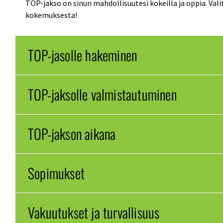
TOP-jakso on sinun mahdollisuutesi kokeilla ja oppia. Vali
kokemuksesta!
TOP-jasolle hakeminen
TOP-jaksolle valmistautuminen
TOP-jakson aikana
Sopimukset
Vakuutukset ja turvallisuus