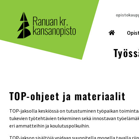
opistokaupp
Opis
Työs
TOP-ohjeet ja materiaalit
TOP-jaksolla keskiössä on tutustuminen työpaikan toimintaan
tukevien työtehtävien tekeminen sekä innostavan työelämäk
eri ammatteihin ja koulutuspolkuihin.
TOP-jakson sisältöjä voidaan suunnitella monella tavalla rii