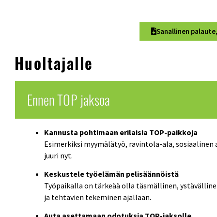
Sanallinen palaute
Huoltajalle
Ennen TOP jaksoa
Kannusta pohtimaan erilaisia TOP-paikkoja
Esimerkiksi myymälätyö, ravintola-ala, sosiaalinen 
juuri nyt.
Keskustele työelämän pelisäännöistä
Työpaikalla on tärkeää olla täsmällinen, ystävällin
ja tehtävien tekeminen ajallaan.
Auta asettamaan odotuksia TOP-jaksolle