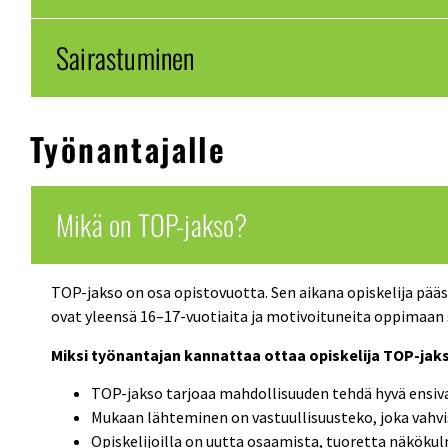
Sairastuminen
Työnantajalle
Mikä on TOP-jakso?
TOP-jakso on osa opistovuotta. Sen aikana opiskelija pääs
ovat yleensä 16–17-vuotiaita ja motivoituneita oppimaan
Miksi työnantajan kannattaa ottaa opiskelija TOP-jak
TOP-jakso tarjoaa mahdollisuuden tehdä hyvä ensiva
Mukaan lähteminen on vastuullisuusteko, joka vahv
Opiskelijoilla on uutta osaamista, tuoretta näkökulm