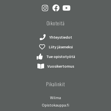
Oikoteitä
Yhteystiedot
Liity jäseneksi
Tue opistotyötä
Vuosikertomus
Pikalinkit
Wilma
Opistokauppa.fi