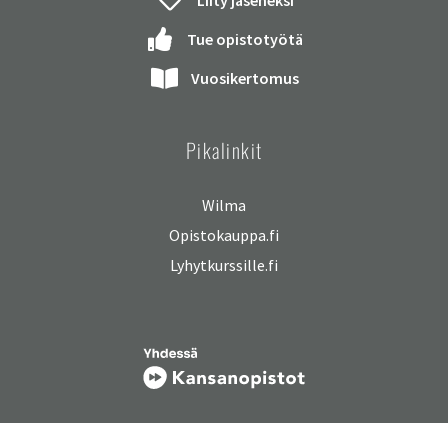
Tue opistotyötä
Vuosikertomus
Pikalinkit
Wilma
Opistokauppa.fi
Lyhytkurssille.fi