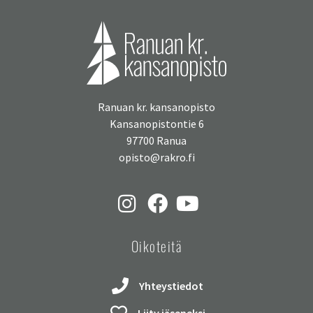
Ranuan kr. kansanopisto
Kansanopistontie 6
97700 Ranua
opisto@rakro.fi
Oikoteitä
Yhteystiedot
Liity jäseneksi