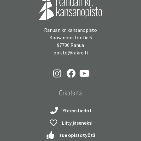
Ranuan kr. kansanopisto
Kansanopistontie 6
97700 Ranua
opisto@rakro.fi
Oikoteitä
Yhteystiedot
Liity jäseneksi
Tue opistotyötä