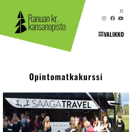
FI
VALIKKO
Opintomatkakurssi