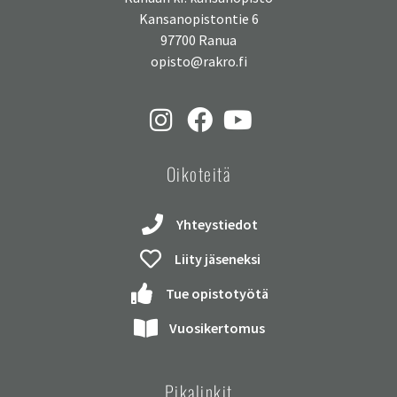
Kansanopistontie 6
97700 Ranua
opisto@rakro.fi
Oikoteitä
Yhteystiedot
Liity jäseneksi
Tue opistotyötä
Vuosikertomus
Pikalinkit