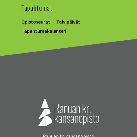
Tapahtumat
Opistoseurat
Talvipäivät
Tapahtumakalenteri
Ranuan kr. kansanopisto