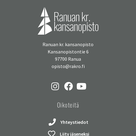
Ranuan kr. kansanopisto
Kansanopistontie 6
97700 Ranua
opisto@rakro.fi
Oikoteitä
Yhteystiedot
Liity jäseneksi