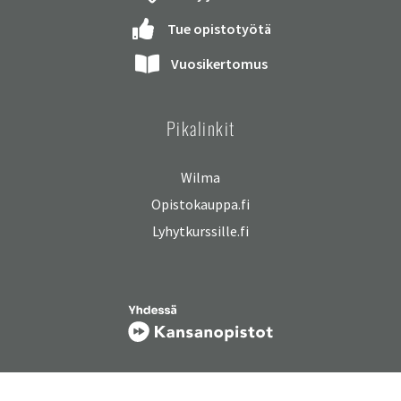
Tue opistotyötä
Vuosikertomus
Pikalinkit
Wilma
Opistokauppa.fi
Lyhytkurssille.fi