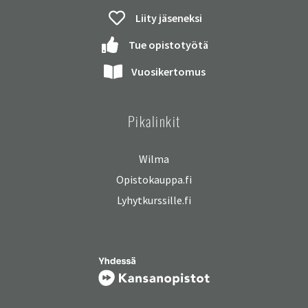
Liity jäseneksi
Tue opistotyötä
Vuosikertomus
Pikalinkit
Wilma
Opistokauppa.fi
Lyhytkurssille.fi