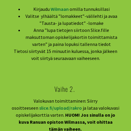
Kirjaudu
Wilmaan
omilla tunnuksillasi
Valitse ylhäältä ”lomakkeet”-välilehti ja avaa
”Tausta- ja lupatiedot” -lomake
Anna ”lupa tietojen siirtoon Slice.fille
maksuttoman opiskelijakortin toimittamista
varten” ja paina lopuksi tallenna tiedot
Tietosi siirtyvät 15 minuutin kuluessa, jonka jälkeen
voit siirtyä seuraavaan vaiheeseen.
Vaihe 2.
Valokuvan toimittaminen: Siirry
osoitteeseen
slice.fi/upload/rakro
ja lataa valokuvasi
opiskelijakorttia varten.
HUOM! Jos sinulla on jo
kuva Ranuan opiston Wilmassa, voit ohittaa
tämän vaiheen.