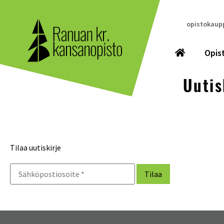
opistokaupp
Opis
Uutis
Tilaa uutiskirje