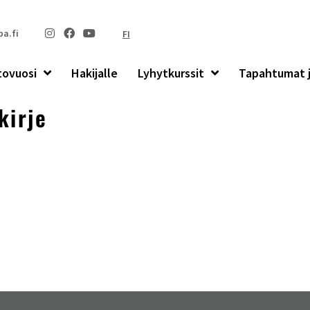
a.fi
FI
tovuosi
Hakijalle
Lyhytkurssit
Tapahtumat j
kirje