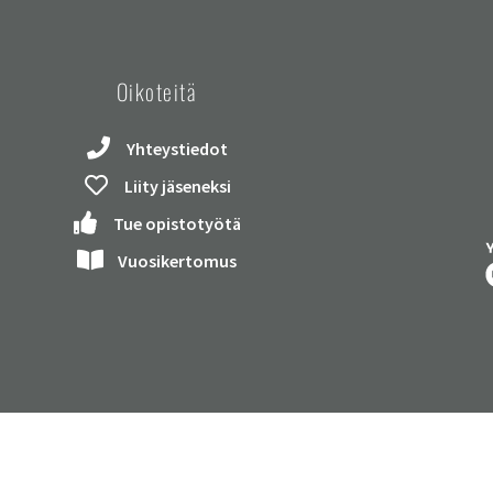
Oikoteitä
Yhteystiedot
Liity jäseneksi
Tue opistotyötä
Vuosikertomus