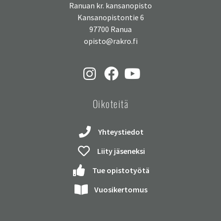
Ranuan kr. kansanopisto
Kansanopistontie 6
97700 Ranua
opisto@rakro.fi
Oikoteitä
Yhteystiedot
Liity jäseneksi
Tue opistotyötä
Vuosikertomus