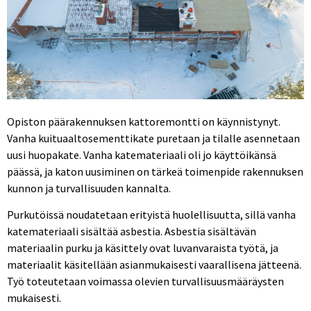
Opiston päärakennuksen kattoremontti on käynnistynyt.
Vanha kuituaaltosementtikate puretaan ja tilalle asennetaan
uusi huopakate. Vanha katemateriaali oli jo käyttöikänsä
päässä, ja katon uusiminen on tärkeä toimenpide rakennuksen
kunnon ja turvallisuuden kannalta.
Purkutöissä noudatetaan erityistä huolellisuutta, sillä vanha
katemateriaali sisältää asbestia. Asbestia sisältävän
materiaalin purku ja käsittely ovat luvanvaraista työtä, ja
materiaalit käsitellään asianmukaisesti vaarallisena jätteenä.
Työ toteutetaan voimassa olevien turvallisuusmääräysten
mukaisesti.