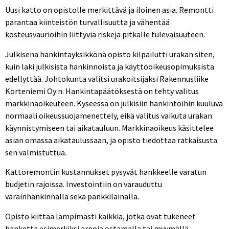
Uusi katto on opistolle merkittävä ja iloinen asia. Remontti
parantaa kiinteistön turvallisuutta ja vähentää
kosteusvaurioihin liittyviä riskejä pitkälle tulevaisuuteen.
Julkisena hankintayksikkönä opisto kilpailutti urakan siten,
kuin laki julkisista hankinnoista ja käyttöoikeusopimuksista
edellyttää. Johtokunta valitsi urakoitsijaksi Rakennusliike
Korteniemi Oy:n. Hankintapäätöksestä on tehty valitus
markkinaoikeuteen. Kyseessä on julkisiin hankintoihin kuuluva
normaali oikeussuojamenettely, eikä valitus vaikuta urakan
käynnistymiseen tai aikatauluun. Markkinaoikeus käsittelee
asian omassa aikataulussaan, ja opisto tiedottaa ratkaisusta
sen valmistuttua.
Kattoremontin kustannukset pysyvät hankkeelle varatun
budjetin rajoissa. Investointiin on varauduttu
varainhankinnalla sekä pankkilainalla.
Opisto kiittää lämpimästi kaikkia, jotka ovat tukeneet
hanketta esimerkiksi arpoja ostamalla tai myymällä.