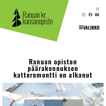
FI
VALIKKO
Ranuan opiston
päärakennuksen
kattoremontti on alkanut