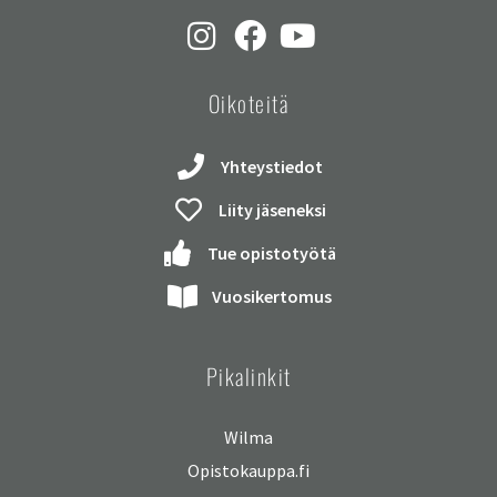
Oikoteitä
Yhteystiedot
Liity jäseneksi
Tue opistotyötä
Vuosikertomus
Pikalinkit
Wilma
Opistokauppa.fi