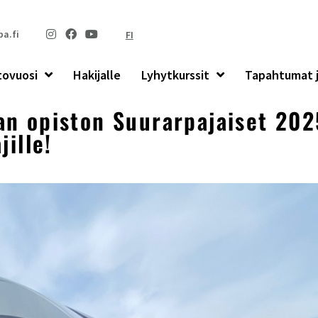
a.fi
FI
tovuosi
Hakijalle
Lyhytkurssit
Tapahtumat j
n opiston Suurarpajaiset 202
jille!