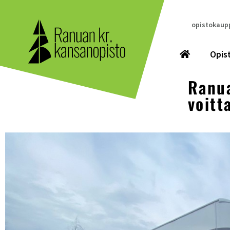
opistokaupp
Opis
Ranua
voitta