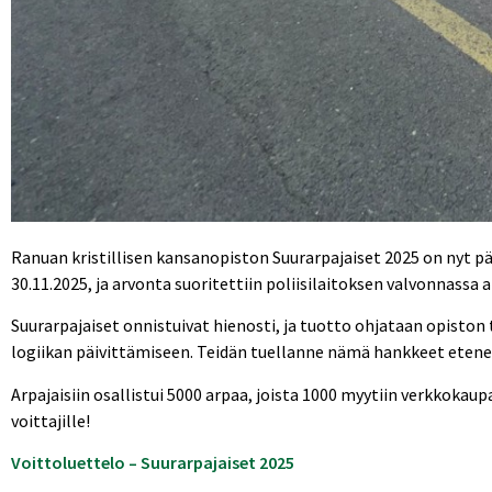
Ranuan kristillisen kansanopiston Suurarpajaiset 2025 on nyt päät
30.11.2025, ja arvonta suoritettiin poliisilaitoksen valvonnassa
Suurarpajaiset onnistuivat hienosti, ja tuotto ohjataan opisto
logiikan päivittämiseen. Teidän tuellanne nämä hankkeet etenevät
Arpajaisiin osallistui 5000 arpaa, joista 1000 myytiin verkkokaupa
voittajille!
Voittoluettelo – Suurarpajaiset 2025