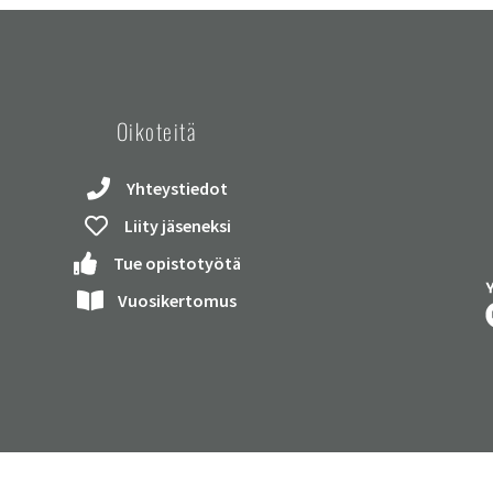
Oikoteitä
Yhteystiedot
Liity jäseneksi
Tue opistotyötä
Vuosikertomus