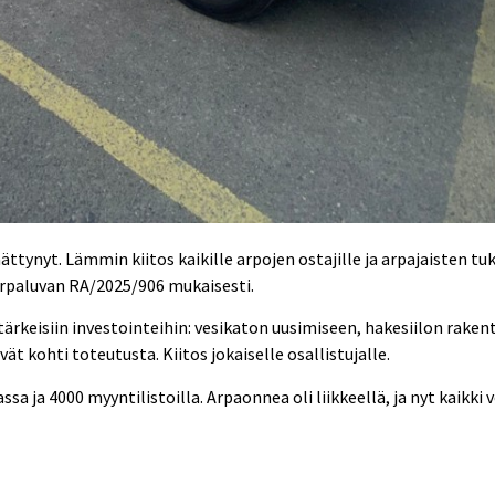
tynyt. Lämmin kiitos kaikille arpojen ostajille ja arpajaisten tuk
 arpaluvan RA/2025/906 mukaisesti.
n tärkeisiin investointeihin: vesikaton uusimiseen, hakesiilon ra
 kohti toteutusta. Kiitos jokaiselle osallistujalle.
ssa ja 4000 myyntilistoilla. Arpaonnea oli liikkeellä, ja nyt kaikki