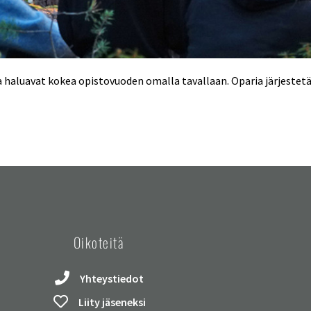
 haluavat kokea opistovuoden omalla tavallaan. Oparia järjestetää
Oikoteitä
Yhteystiedot
Liity jäseneksi