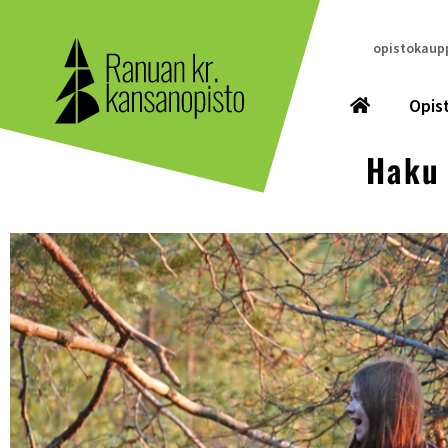
opistokaupp
Opis
Haku 