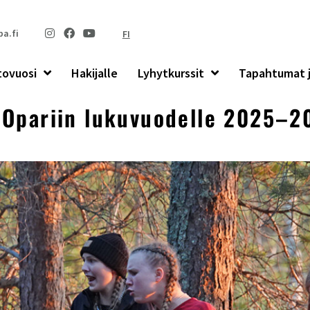
a.fi
FI
tovuosi
Hakijalle
Lyhytkurssit
Tapahtumat j
Opariin lukuvuodelle 2025–2