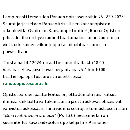
Lämpimästi tervetuloa Ranuan opistoseuroihin 25.-27.7.2025!
Seurat järjestetään Ranuan kristillisen kansanopiston
ulkoalueilla. Osoite on Kansanopistontie 6, Ranua. Opiston
piha-alueilla on hyvä rauhoittua Jumalan sanan kuuloon ja
viettää kesäinen viikonloppu tai piipahtaa seuroissa
päiväseltään.
Torstaina 24.7.2024 on aattoseurat illalla klo 18.00.
Varsinaiset avajaiset ovat perjantaina 25.7. klo 10.00.
Lisätietoja opistoseuroista osoitteessa
ranua.opistoseurat.fi
.
Opistoseurojen päätarkoitus on, että Jumala saisi kutsua
ihmisiä kaikkialta valtakuntaansa ja että uskovaiset saisivat
vahvistua uskossaan. Tänä vuonna seurojen tunnuslauseena on
“
Minä luotan sinun armoosi
” (Ps. 13:6). Seuramerkin on
suunnitellut kuvataidepolun opiskelija Iiris Kinnunen.