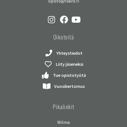
opisto@rakro.fi
Oikoteitä
Yhteystiedot
Liity jäseneksi
Tue opistotyötä
Vuosikertomus
Pikalinkit
Wilma