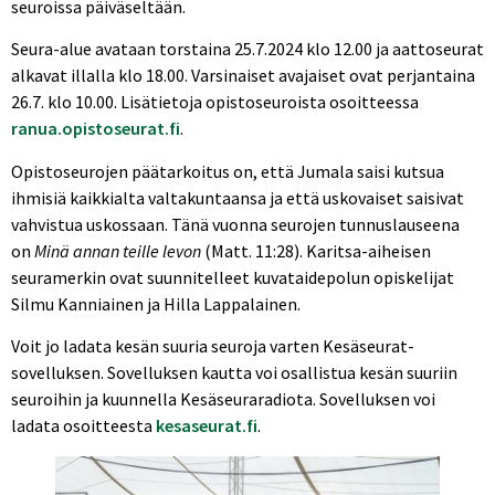
seuroissa päiväseltään.
Seura-alue avataan torstaina 25.7.2024 klo 12.00 ja aattoseurat
alkavat illalla klo 18.00. Varsinaiset avajaiset ovat perjantaina
26.7. klo 10.00. Lisätietoja opistoseuroista osoitteessa
ranua.opistoseurat.fi
.
Opistoseurojen päätarkoitus on, että Jumala saisi kutsua
ihmisiä kaikkialta valtakuntaansa ja että uskovaiset saisivat
vahvistua uskossaan. Tänä vuonna seurojen tunnuslauseena
on
Minä annan teille levon
(Matt. 11:28). Karitsa-aiheisen
seuramerkin ovat suunnitelleet kuvataidepolun opiskelijat
Silmu Kanniainen ja Hilla Lappalainen.
Voit jo ladata kesän suuria seuroja varten Kesäseurat-
sovelluksen. Sovelluksen kautta voi osallistua kesän suuriin
seuroihin ja kuunnella Kesäseuraradiota. Sovelluksen voi
ladata osoitteesta
kesaseurat.fi
.