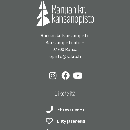
Ranuan kr. kansanopisto
Kansanopistontie 6
97700 Ranua
opisto@rakro.fi
Oikoteitä
Yhteystiedot
Liity jäseneksi