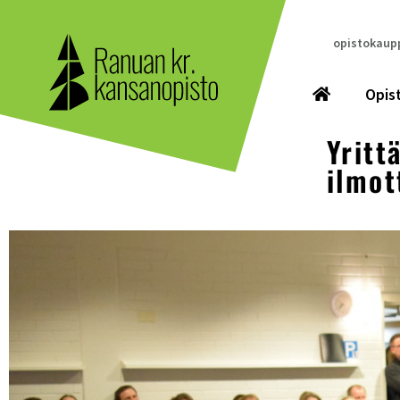
opistokaupp
Opis
Yritt
ilmo