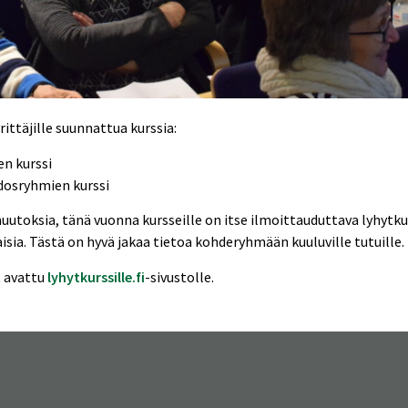
ittäjille suunnattua kurssia:
en kurssi
idosryhmien kurssi
utoksia, tänä vuonna kursseille on itse ilmoittauduttava lyhytkurss
laisia. Tästä on hyvä jakaa tietoa kohderyhmään kuuluville tutuille.
t avattu
lyhytkurssille.fi
-sivustolle.