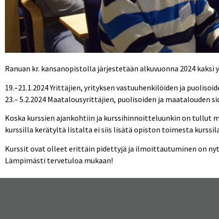
Ranuan kr. kansanopistolla järjestetään alkuvuonna 2024 kaksi yr
19.–21.1.2024 Yrittäjien, yrityksen vastuuhenkilöiden ja puolisoid
23.– 5.2.2024 Maatalousyrittäjien, puolisoiden ja maatalouden s
Koska kurssien ajankohtiin ja kurssihinnoitteluunkin on tullut mu
kurssilla kerätyltä listalta ei siis lisätä opiston toimesta kurssi
Kurssit ovat olleet erittäin pidettyjä ja ilmoittautuminen on ny
Lämpimästi tervetuloa mukaan!