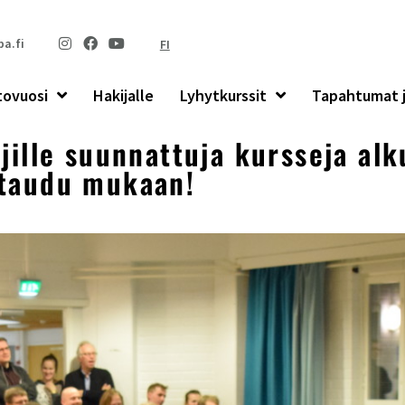
a.fi
FI
tovuosi
Hakijalle
Lyhytkurssit
Tapahtumat j
äjille suunnattuja kursseja al
ttaudu mukaan!