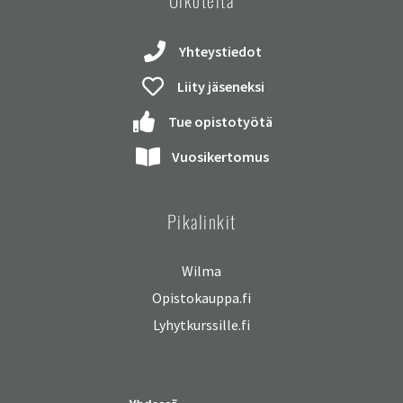
Oikoteitä
Yhteystiedot
Liity jäseneksi
Tue opistotyötä
Vuosikertomus
Pikalinkit
Wilma
Opistokauppa.fi
Lyhytkurssille.fi