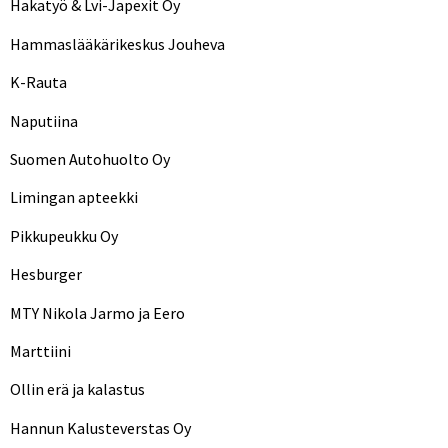
Hakatyö & Lvi-Japexit Oy
Hammaslääkärikeskus Jouheva
K-Rauta
Naputiina
Suomen Autohuolto Oy
Limingan apteekki
Pikkupeukku Oy
Hesburger
MTY Nikola Jarmo ja Eero
Marttiini
Ollin erä ja kalastus
Hannun Kalusteverstas Oy