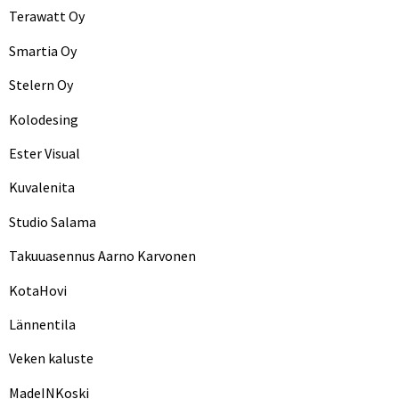
Terawatt Oy
Smartia Oy
Stelern Oy
Kolodesing
Ester Visual
Kuvalenita
Studio Salama
Takuuasennus Aarno Karvonen
KotaHovi
Lännentila
Veken kaluste
MadeINKoski