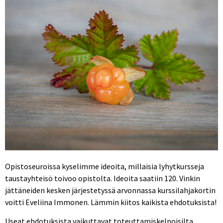
Opistoseuroissa kyselimme ideoita, millaisia lyhytkursseja
taustayhteisö toivoo opistolta. Ideoita saatiin 120. Vinkin
jättäneiden kesken järjestetyssä arvonnassa kurssilahjakortin
voitti Eveliina Immonen. Lämmin kiitos kaikista ehdotuksista!
Useat ehdotuksista vaikuttavat toteuttamiskelpoisilta.