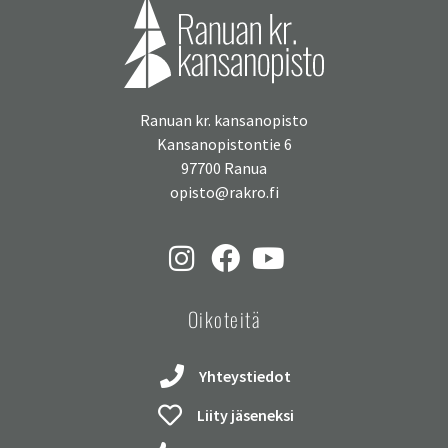
Ranuan kr. kansanopisto
Kansanopistontie 6
97700 Ranua
opisto@rakro.fi
Oikoteitä
Yhteystiedot
Liity jäseneksi