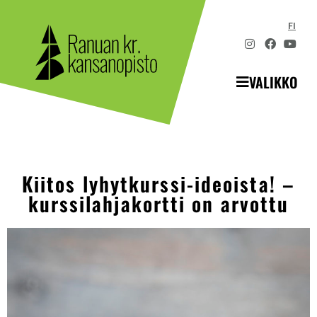
FI
VALIKKO
Kiitos lyhytkurssi-ideoista! –
kurssilahjakortti on arvottu