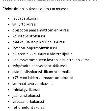
Ehdotuksien joukossa oli muun muassa
lautapelikurssi
villiyrttikurssi
opistoon pääsemättömien kurssi
koristeveistokurssi
matkailuautojen tuunauskurssi
Python-ohjelmointikurssi
hiustenleikkauskurssi aloittelijoille
kehitysvammaisten lasten ja huoltajien kurssi
syöpäsairaiden vertaistukikurssi
aviopuolisokurssi liikuntateemalla
+75-vuotiaiden voimaantumiskurssi
voimauttava valokuvaus
miniatyyrikurssi
jäänveistokurssi
virtuaaliurkukurssi
retkimelontakurssi