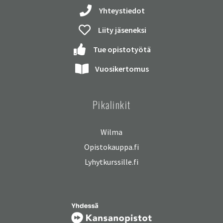
Yhteystiedot
Liity jäseneksi
Tue opistotyötä
Vuosikertomus
Pikalinkit
Wilma
Opistokauppa.fi
Lyhytkurssille.fi