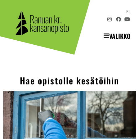
FI
VALIKKO
Hae opistolle kesätöihin