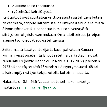
2 viikkoa töitä kesäkuussa
työtehtävä keittiötyötä.
Keittiötyöt ovat suurtalouskeittiön avustavia tehtäviä kuten
tiskaamista, tarjolle laittamista ja siisteydestä huolehtimista.
Siivoustyöt ovat ikkunanpesua ja muuta siivoustyötä
siistijöiden ohjeistuksen mukaan. Oma-aloitteisuus ja reipas
asenne työhön ovat eduksi tehtävissä.
Seitsemästä kesätyöntekijästä kuusi palkataan Ranuan
kunnan kesätyösetelillä. Ehdot setelillä palkattaville ovat
ranualaisuus (kotikuntana ollut Ranua 31.12.2022) ja vuoden
2023 aikana täytettävä 15 vuoden ikä (syntymävuosi -08 tai
aikaisempi). Yksi työntekijä voi olla kotoisin muualta.
Hakuaika on 8.5.- 16.5. Vapaamuotoiset hakemukset ja
lisätietoa
miia.illikainen@rakro.fi