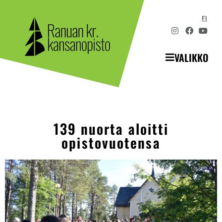
FI
VALIKKO
139 nuorta aloitti
opistovuotensa