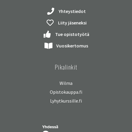
Yhteystiedot
Liity jäseneksi
Tue opistotyötä
Vuosikertomus
Pikalinkit
Wilma
Opistokauppa.fi
Lyhytkurssille.fi