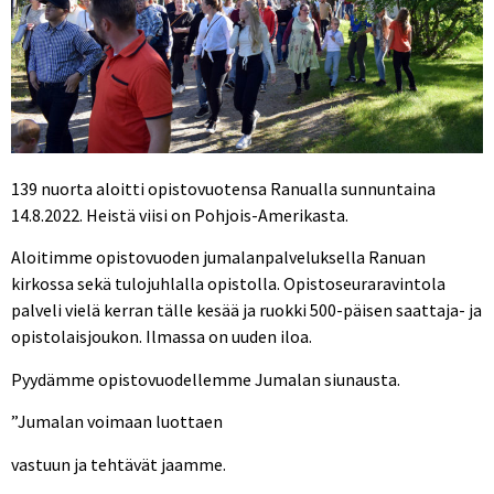
139 nuorta aloitti opistovuotensa Ranualla sunnuntaina
14.8.2022. Heistä viisi on Pohjois-Amerikasta.
Aloitimme opistovuoden jumalanpalveluksella Ranuan
kirkossa sekä tulojuhlalla opistolla. Opistoseuraravintola
palveli vielä kerran tälle kesää ja ruokki 500-päisen saattaja- ja
opistolaisjoukon. Ilmassa on uuden iloa.
Pyydämme opistovuodellemme Jumalan siunausta.
”Jumalan voimaan luottaen
vastuun ja tehtävät jaamme.