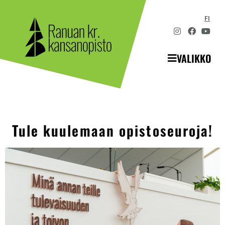
FI
VALIKKO
Tule kuulemaan opistoseuroja!