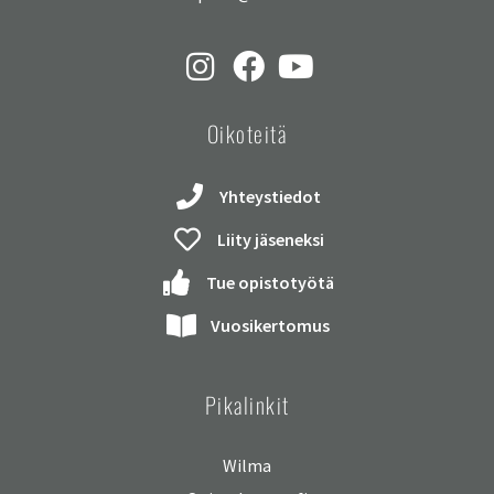
Oikoteitä
Yhteystiedot
Liity jäseneksi
Tue opistotyötä
Vuosikertomus
Pikalinkit
Wilma