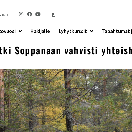
a.fi
FI
tovuosi
Hakijalle
Lyhytkurssit
Tapahtumat j
tki Soppanaan vahvisti yhtei