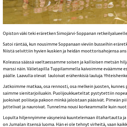
Opiston väki teki eräretken Simojärvi-Soppanan retkeilyalueelle
Satoi räntää, kun nousimme Soppanaan vieviin busseihin eräretk
Niistä selvittiin hyvien kuskien ja heidän moottorisahojensa ans
Koleassa säässä vaeltaessamme soisen ja kallioisen metsän hilja
marssi näin. Välietapilla Tuppilammella kaivoimme eväämme esille
päälle. Laavulla olevat lauloivat erähenkisiä lauluja. Yhteishenk
Jatkoimme matkaa, osa rennosti, osa melkein juosten, kunnes 
saimme sienitarjoiluakin. Puolijoukkueteltat pystytettiin nopeast
juoksivat poliiseja pakoon minkä jaloistaan pääsivät. Pimeän pii
juttelivat ja nauroivat. Tunnelma nousi korkeammalle kuin nuot
Lopulta hiljennyimme väsyneinä kuuntelemaan iltahartautta ja la
on Jumalan itsensä luoma. Hän ei ole tehnyt virheitä, vaan kaikki