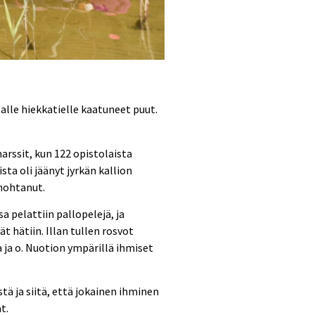
lle hiekkatielle kaatuneet puut.
arssit, kun 122 opistolaista
ta oli jäänyt jyrkän kallion
 unohtanut.
pelattiin pallopelejä, ja
t hätiin. Illan tullen rosvot
a ja o. Nuotion ympärillä ihmiset
ä ja siitä, että jokainen ihminen
at.