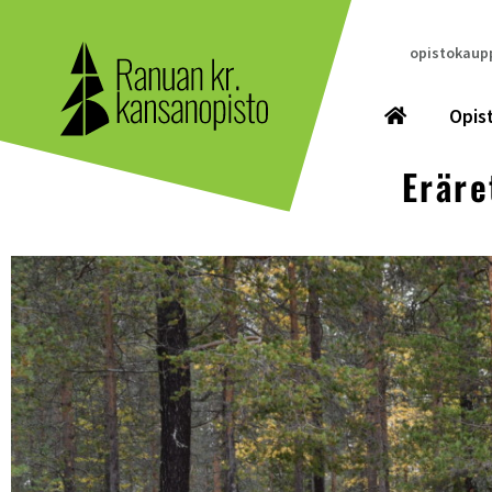
opistokaupp
Opis
Eräre