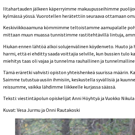
Iltahartauden jälkeen käperryimme makuupusseihimme puolijoukk
kylmässä yössä. Vuorotellen herätettiin seuraava ottamaan oma 
Keskiviikkoaamuna kömmimme teltoistamme aamupalalle pohdiskelle
mittaan muun muassa tunnistimme rastitehtävillä lintuja, ammu
Hiukan ennen lähtöä alkoi solujenvälinen köydenveto. Huuto ja hurr
harmi, että ei ehditty saada voittajia selville, kun bussien tulo k
miehitys taas oli vajaa ja tunnelma rauhallinen ja tunnelmalline
Tämä eräretki vahvisti opiston yhteishenkeä suurissa määrin. Ka
Saimme tutustua uusiin ihmisiin, keskustella syvällisiä ja kuunne
reissumme, vaikka lähdimme liikkeelle kurjassa säässä.
Teksti: viestintäpolun opiskelijat Anni Höyhtyä ja Vuokko Nikul
Kuvat: Vesa Jurmu ja Onni Rautakoski