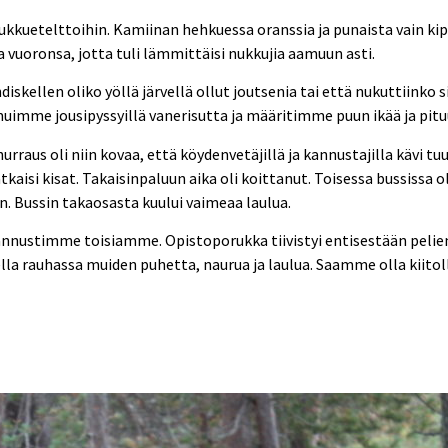
uetelttoihin. Kamiinan hehkuessa oranssia ja punaista vain kipin
vuoronsa, jotta tuli lämmittäisi nukkujia aamuun asti.
n oliko yöllä järvellä ollut joutsenia tai että nukuttiinko siin
imme jousipyssyillä vanerisutta ja määritimme puun ikää ja pitu
aus oli niin kovaa, että köydenvetäjillä ja kannustajilla kävi tuuri
atkaisi kisat. Takaisinpaluun aika oli koittanut. Toisessa bussissa o
n. Bussin takaosasta kuului vaimeaa laulua.
nnustimme toisiamme. Opistoporukka tiivistyi entisestään pelien, 
lla rauhassa muiden puhetta, naurua ja laulua. Saamme olla kiitolli
a