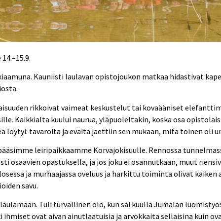
 14.–15.9.
iaamuna. Kauniisti laulavan opistojoukon matkaa hidastivat kapea
iosta.
isuuden rikkoivat vaimeat keskustelut tai kovaääniset elefanttim
. Kaikkialta kuului naurua, yläpuoleltakin, koska osa opistolaisis
eä löytyi: tavaroita ja eväitä jaettiin sen mukaan, mitä toinen oli
pääsimme leiripaikkaamme Korvajokisuulle. Rennossa tunnelmassa 
i osaavien opastuksella, ja jos joku ei osannutkaan, muut riensivä
losessa ja murhaajassa oveluus ja harkittu toiminta olivat kaiken 
ioiden savu.
ulamaan. Tuli turvallinen olo, kun sai kuulla Jumalan luomistyöst
 ihmiset ovat aivan ainutlaatuisia ja arvokkaita sellaisina kuin ov