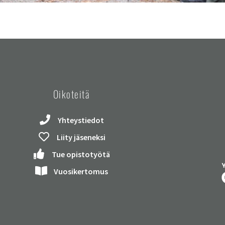
Oikoteitä
Yhteystiedot
Liity jäseneksi
Tue opistotyötä
Vuosikertomus