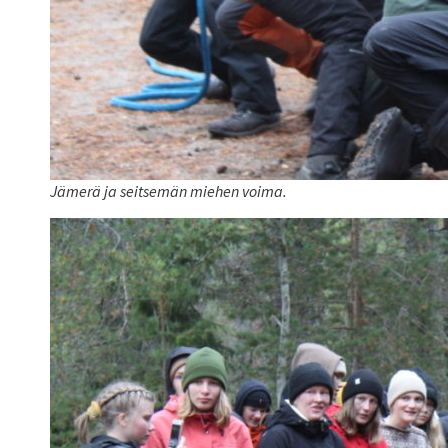
Jämerä ja seitsemän miehen voima.