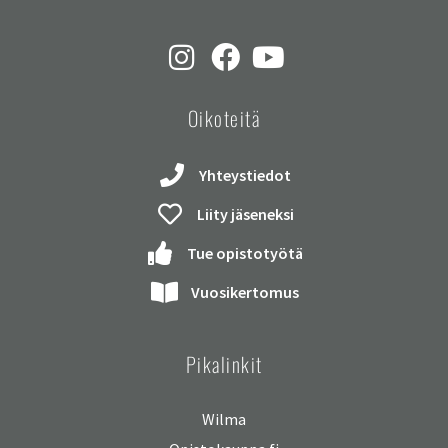
Oikoteitä
Yhteystiedot
Liity jäseneksi
Tue opistotyötä
Vuosikertomus
Pikalinkit
Wilma