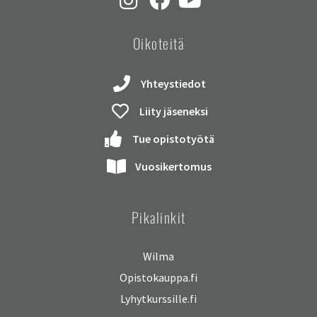
Oikoteitä
Yhteystiedot
Liity jäseneksi
Tue opistotyötä
Vuosikertomus
Pikalinkit
Wilma
Opistokauppa.fi
Lyhytkurssille.fi