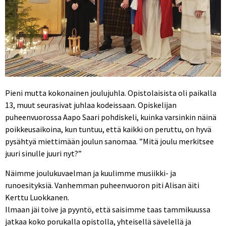
Pieni mutta kokonainen joulujuhla. Opistolaisista oli paikalla
13, muut seurasivat juhlaa kodeissaan. Opiskelijan
puheenvuorossa Aapo Saari pohdiskeli, kuinka varsinkin näinä
poikkeusaikoina, kun tuntuu, että kaikki on peruttu, on hyvä
pysähtyä miettimään joulun sanomaa. ”Mitä joulu merkitsee
juuri sinulle juuri nyt?”
Näimme joulukuvaelman ja kuulimme musiikki- ja
runoesityksiä. Vanhemman puheenvuoron piti Alisan äiti
Kerttu Luokkanen.
Ilmaan jäi toive ja pyyntö, että saisimme taas tammikuussa
jatkaa koko porukalla opistolla, yhteisellä sävelellä ja