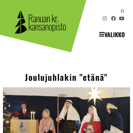
FI
VALIKKO
Joulujuhlakin "etänä"