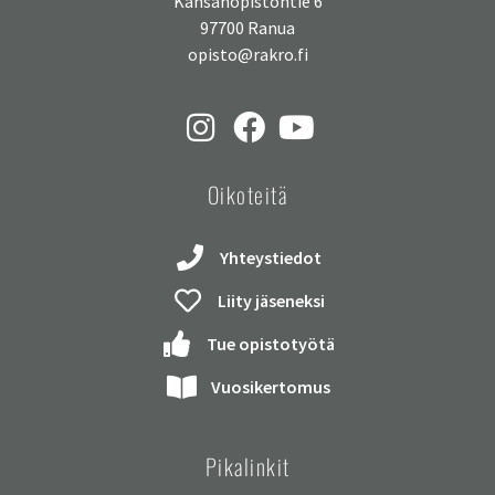
Kansanopistontie 6
97700 Ranua
opisto@rakro.fi
Oikoteitä
Yhteystiedot
Liity jäseneksi
Tue opistotyötä
Vuosikertomus
Pikalinkit