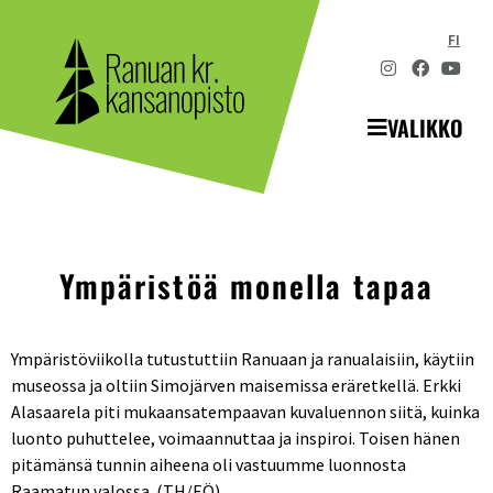
FI
VALIKKO
Ympäristöä monella tapaa
Ympäristöviikolla tutustuttiin Ranuaan ja ranualaisiin, käytiin
museossa ja oltiin Simojärven maisemissa eräretkellä. Erkki
Alasaarela piti mukaansatempaavan kuvaluennon siitä, kuinka
luonto puhuttelee, voimaannuttaa ja inspiroi. Toisen hänen
pitämänsä tunnin aiheena oli vastuumme luonnosta
Raamatun valossa. (TH/EÖ)