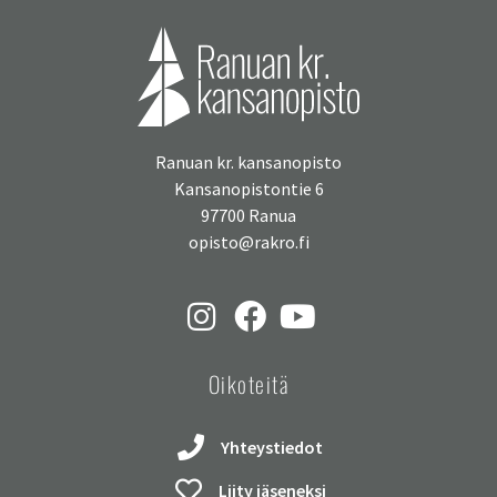
Ranuan kr. kansanopisto
Kansanopistontie 6
97700 Ranua
opisto@rakro.fi
Oikoteitä
Yhteystiedot
Liity jäseneksi