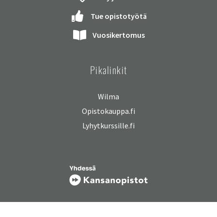
Tue opistotyötä
Vuosikertomus
Pikalinkit
Wilma
Opistokauppa.fi
Lyhytkurssille.fi