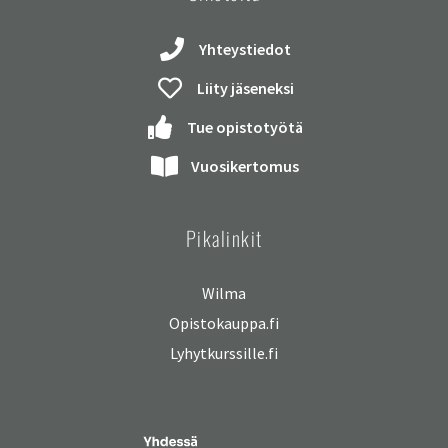
Yhteystiedot
Liity jäseneksi
Tue opistotyötä
Vuosikertomus
Pikalinkit
Wilma
Opistokauppa.fi
Lyhytkurssille.fi