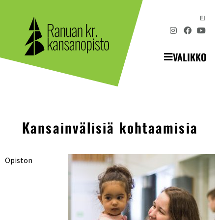
FI
VALIKKO
Kansainvälisiä kohtaamisia
Opiston