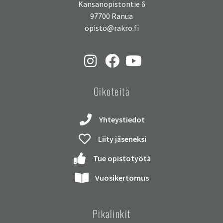
Kansanopistontie 6
97700 Ranua
opisto@rakro.fi
Oikoteitä
Yhteystiedot
Liity jäseneksi
Tue opistotyötä
Vuosikertomus
Pikalinkit