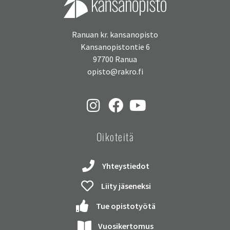
Ranuan kr. kansanopisto
Kansanopistontie 6
97700 Ranua
opisto@rakro.fi
Oikoteitä
Yhteystiedot
Liity jäseneksi
Tue opistotyötä
Vuosikertomus