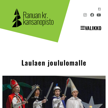
FI
VALIKKO
Laulaen joululomalle