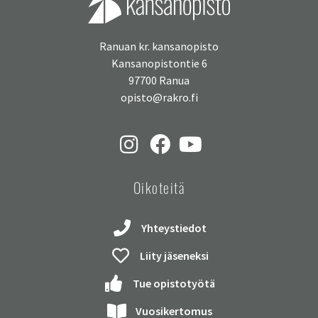
Ranuan kr. kansanopisto
Kansanopistontie 6
97700 Ranua
opisto@rakro.fi
Oikoteitä
Yhteystiedot
Liity jäseneksi
Tue opistotyötä
Vuosikertomus