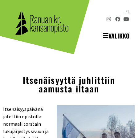
FI
VALIKKO
Itsenäisyyttä juhlittiin
aamusta iltaan
Itsenäisyyspäivänä
jätettiin opistolla
normaali torstain
lukujärjestys sivuun ja