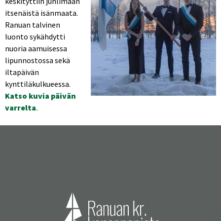
keskityttiin juhlimaan
itsenäistä isänmaata.
Ranuan talvinen
luonto sykähdytti
nuoria aamuisessa
lipunnostossa sekä
iltapäivän
kynttiläkulkueessa.
Katso kuvia päivän
varrelta
.