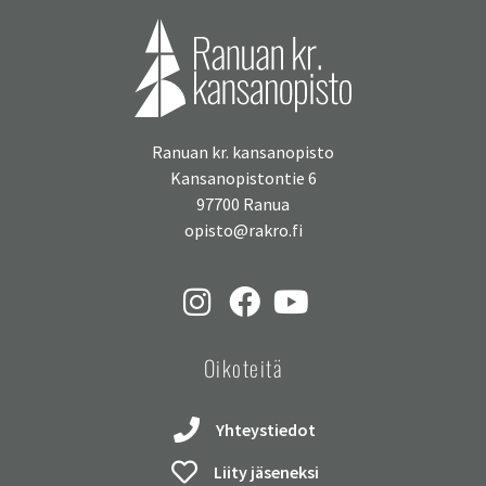
Ranuan kr. kansanopisto
Kansanopistontie 6
97700 Ranua
opisto@rakro.fi
Oikoteitä
Yhteystiedot
Liity jäseneksi