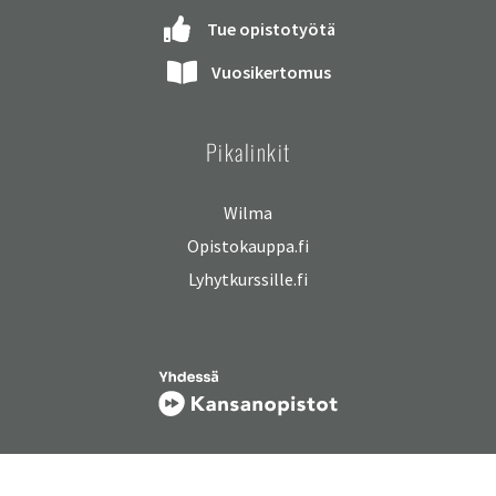
Tue opistotyötä
Vuosikertomus
Pikalinkit
Wilma
Opistokauppa.fi
Lyhytkurssille.fi