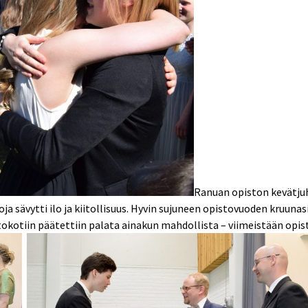
Ranuan opiston kevätjuhl
 sävytti ilo ja kiitollisuus. Hyvin sujuneen opistovuoden kruunas
stokotiin päätettiin palata ainakun mahdollista – viimeistään opi