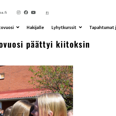
a.fi
FI
tovuosi
Hakijalle
Lyhytkurssit
Tapahtumat j
ovuosi päättyi kiitoksin