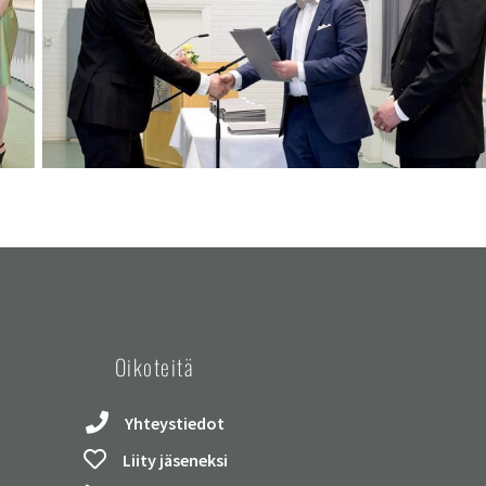
Oikoteitä
Yhteystiedot
Liity jäseneksi