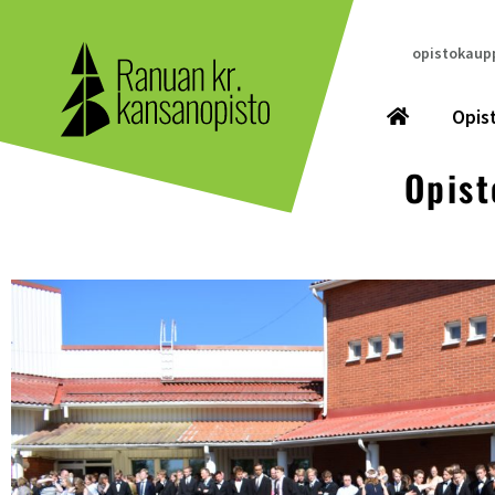
opistokaupp
Opis
Opist