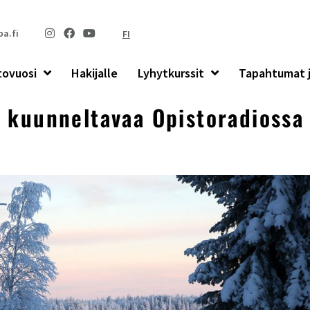
a.fi
FI
tovuosi
Hakijalle
Lyhytkurssit
Tapahtumat j
 kuunneltavaa Opistoradiossa