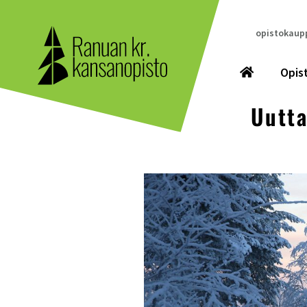
opistokaupp
Opis
Uutta