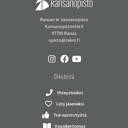
Ranuan kr. kansanopisto
Kansanopistontie 6
97700 Ranua
opisto@rakro.fi
Oikoteitä
Yhteystiedot
Liity jäseneksi
Tue opistotyötä
Vuosikertomus