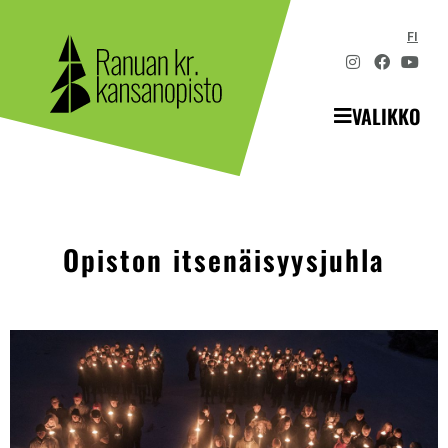
FI
VALIKKO
Opiston itsenäisyysjuhla