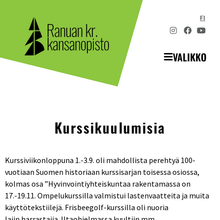
FI
VALIKKO
Kurssikuulumisia
Kurssiviikonloppuna 1.-3.9. oli mahdollista perehtyä 100-
vuotiaan Suomen historiaan kurssisarjan toisessa osiossa,
kolmas osa ”Hyvinvointiyhteiskuntaa rakentamassa on
17.-19.11. Ompelukurssilla valmistui lastenvaatteita ja muita
käyttötekstiilejä. Frisbeegolf-kurssilla oli nuoria
lajin harrastajia. Iltaohjelmassa kuultiin mm.