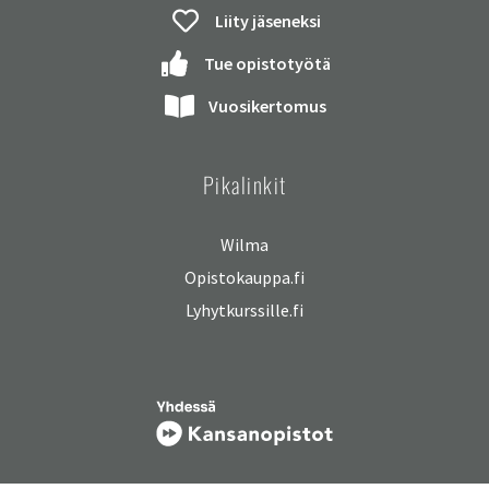
Liity jäseneksi
Tue opistotyötä
Vuosikertomus
Pikalinkit
Wilma
Opistokauppa.fi
Lyhytkurssille.fi