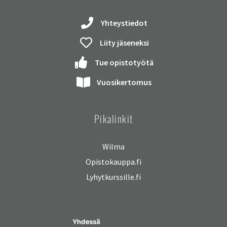
Yhteystiedot
Liity jäseneksi
Tue opistotyötä
Vuosikertomus
Pikalinkit
Wilma
Opistokauppa.fi
Lyhytkurssille.fi