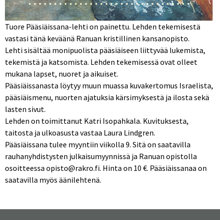
Tuore Pääsiäissana-lehti on painettu. Lehden tekemisestä
vastasi tänä keväänä Ranuan kristillinen kansanopisto.
Lehti sisältää monipuolista pääsiäiseen liittyvää lukemista,
tekemistä ja katsomista. Lehden tekemisessä ovat olleet
mukana lapset, nuoret ja aikuiset.
Pääsiäissanasta löytyy muun muassa kuvakertomus Israelista,
pääsiäismenu, nuorten ajatuksia kärsimyksestä ja ilosta sekä
lasten sivut.
Lehden on toimittanut Katri Isopahkala. Kuvituksesta,
taitosta ja ulkoasusta vastaa Laura Lindgren.
Pääsiäissana tulee myyntiin viikolla 9. Sitä on saatavilla
rauhanyhdistysten julkaisumyynnissä ja Ranuan opistolla
osoitteessa opisto@rakro.fi. Hinta on 10 €. Pääsiäissanaa on
saatavilla myös äänilehtenä.