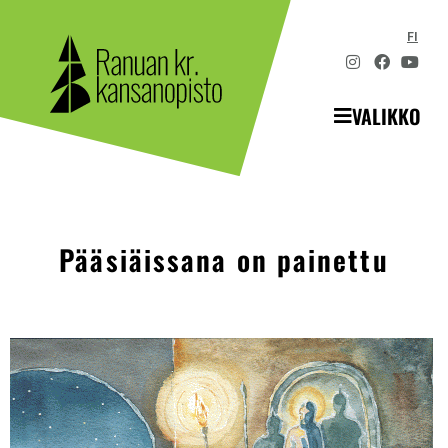
FI
VALIKKO
Pääsiäissana on painettu